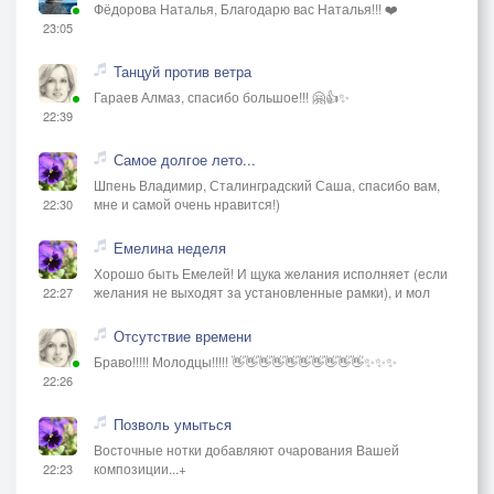
Фёдорова Наталья, Благодарю вас Наталья!!! ❤️
23:05
Танцуй против ветра
Гараев Алмаз, спасибо большое!!! 🤗👍✨
22:39
Самое долгое лето...
Шпень Владимир, Сталинградский Саша, спасибо вам,
мне и самой очень нравится!)
22:30
Емелина неделя
Хорошо быть Емелей! И щука желания исполняет (если
желания не выходят за установленные рамки), и мол
22:27
Отсутствие времени
Браво!!!!! Молодцы!!!!! 👋👋👋👋👋👋👋👋👋👋✨✨✨
22:26
Позволь умыться
Восточные нотки добавляют очарования Вашей
композиции...+
22:23