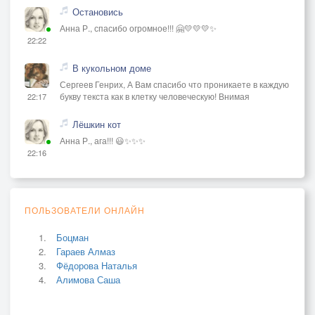
Остановись
Анна Р., спасибо огромное!!! 🤗💛💛💛✨
22:22
В кукольном доме
Сергеев Генрих, А Вам спасибо что проникаете в каждую
букву текста как в клетку человеческую! Внимая
22:17
Лёшкин кот
Анна Р., ага!!! 😃✨✨✨
22:16
ПОЛЬЗОВАТЕЛИ ОНЛАЙН
Боцман
Гараев Алмаз
Фёдорова Наталья
Алимова Саша