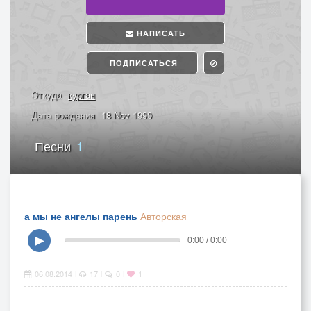
НАПИСАТЬ
ПОДПИСАТЬСЯ
Откуда
курган
Дата рождения
18 Nov 1990
Песни
1
а мы не ангелы парень
Авторская
▶
0:00 / 0:00
06.08.2014
17
0
1
|
|
|