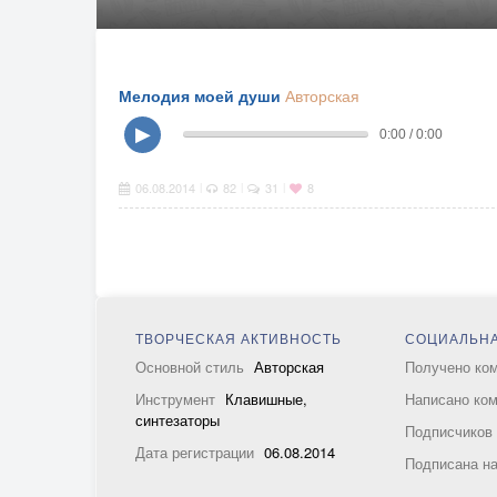
Мелодия моей души
Авторская
▶
0:00 / 0:00
06.08.2014
82
31
8
|
|
|
ТВОРЧЕСКАЯ АКТИВНОСТЬ
СОЦИАЛЬНА
Основной стиль
Авторская
Получено ко
Инструмент
Клавишные,
Написано ко
синтезаторы
Подписчико
Дата регистрации
06.08.2014
Подписана н