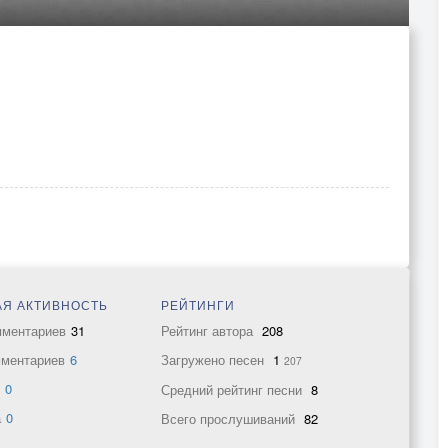
Я АКТИВНОСТЬ
РЕЙТИНГИ
мментариев
31
Рейтинг автора
208
мментариев
6
Загружено песен
1
207
в
0
Средний рейтинг песни
8
а
0
Всего прослушиваний
82