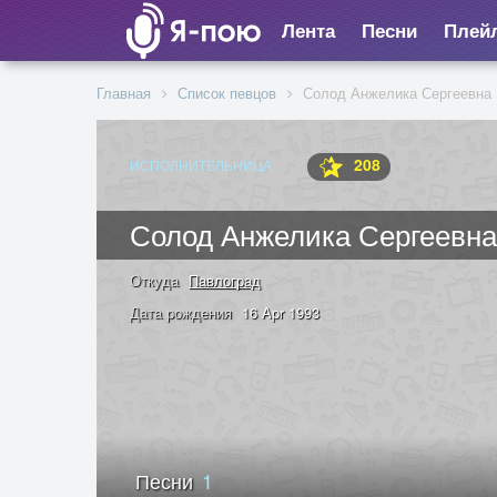
Лента
Песни
Плей
Главная
Список певцов
Солод Анжелика Сергеевна
208
ИСПОЛНИТЕЛЬНИЦА
Солод Анжелика Сергеевна
Откуда
Павлоград
Дата рождения
16 Apr 1993
Песни
1