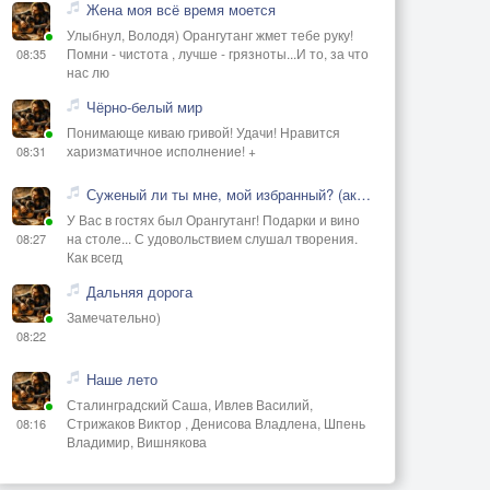
Жена моя всё время моется
Улыбнул, Володя) Орангутанг жмет тебе руку!
Помни - чистота , лучше - грязноты...И то, за что
08:35
нас лю
Чёрно-белый мир
Понимающе киваю гривой! Удачи! Нравится
харизматичное исполнение! +
08:31
Суженый ли ты мне, мой избранный? (акустика)
У Вас в гостях был Орангутанг! Подарки и вино
на столе... С удовольствием слушал творения.
08:27
Как всегд
Дальняя дорога
Замечательно)
08:22
Наше лето
Сталинградский Саша, Ивлев Василий,
Стрижаков Виктор , Денисова Владлена, Шпень
08:16
Владимир, Вишнякова