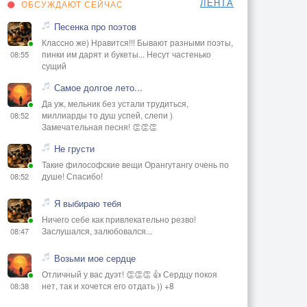
ЛЕНТА
ОБСУЖДАЮТ СЕЙЧАС
Песенка про поэтов
Классно же) Нравится!!! Бывают разными поэты,
пинки им дарят и букеты... Несут частенько
08:55
сущий
Самое долгое лето...
Да уж, мельник без устали трудиться,
миллиарды то душ успей, слепи )
08:52
Замечательная песня! 👏👏👏
Не грусти
Такие философские вещи Орангутангу очень по
душе! Спасибо!
08:52
Я выбираю тебя
Ничего себе как привлекательно резво!
Заслушался, залюбовался...
08:47
Возьми мое сердце
Отличный у вас дуэт! 👏👏👏 👍 Сердцу покоя
нет, так и хочется его отдать )) +8
08:38