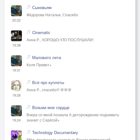
Сыновьям
Фёдорова Наталья, Спасибо
20:22
Cinematic
Анна Р., ХОРОШО,ЧТО ПОСЛУШАЛИ!
19:38
Маловато лета
Коля Привет+
19:31
Всё про куплеты
Анна Р., спасибо!!! 🌸🌸🌸
19:26
Возьми мое сердце
Вчера со мной поокала А деторождение поднимать
значит с Серёгой+
19:24
Technology Documentary
Mike, послушала несколько Ваших композиций,