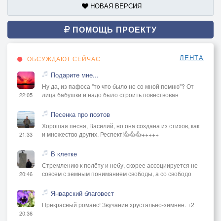
НОВАЯ ВЕРСИЯ
ПОМОЩЬ ПРОЕКТУ
ЛЕНТА
ОБСУЖДАЮТ СЕЙЧАС
Подарите мне...
Ну да, из пафоса "то что было не со мной помню"? От
лица бабушки и надо было строить повествован
22:05
Песенка про поэтов
Хорошая песня, Василий, но она создана из стихов, как
и множество других. Респект!👍👍👍+++++
21:33
В клетке
Стремлению к полёту и небу, скорее ассоциируется не
совсем с земным пониманием свободы, а со свободо
20:46
Январский благовест
Прекрасный романс! Звучание хрустально-зимнее. +2
20:36