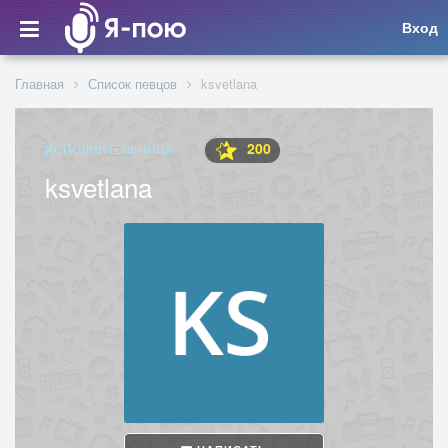
Вход
Главная
Список певцов
ksvetlana
200
ИСПОЛНИТЕЛЬНИЦА
ksvetlana