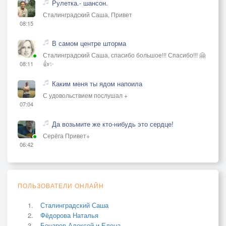
Рулетка.- шансон.
Сталинградский Саша, Привет
08:15
В самом центре шторма
Сталинградский Саша, спасибо большое!!! Спасибо!!! 🤗
👍✨
08:11
Каким меня ты ядом напоила
С удовольствием послушал +
07:04
Да возьмите же кто-нибудь это сердце!
Серёга Привет+
06:42
ПОЛЬЗОВАТЕЛИ ОНЛАЙН
Сталинградский Саша
Фёдорова Наталья
Бочаров Алексей и Елена