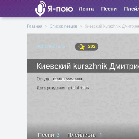
Лента
Песни
Плей
Главная
Список певцов
Киевский kurazhnik Дмитрие
202
ИСПОЛНИТЕЛЬ
Киевский kurazhnik Дмитр
Откуда
Малоярославец
Дата рождения
21 Jul 1994
Песни
3
Плейлисты
1