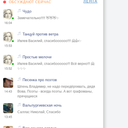
ЛЕНТА
ОБСУЖДАЮТ СЕЙЧАС
Чудо
Замечательно!!!!! 👋👋👋✨
16:04
Танцуй против ветра
Ивлев Василий, спасибоооооо!!!! 🤗👍✨
15:53
Простые мелочи
Ивлев Василий, спасибоооооо!!! Всё верно!!! 🤗
✨✨✨
15:52
Песенка про поэтов
Шпень Владимир, не надо передёргивать, дядя
Вова. Поэты - всегда поэты. А вот графоманы,
14:43
прячущиеся
Вальпургиевская ночь
Саллас Николай, Спасибо
13:45
Возьми мое сердце