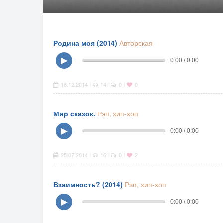
Родина моя (2014)
Авторская
▶
0:00 / 0:00
16.12.2014
14
0
0
|
|
|
Мир сказок.
Рэп, хип-хоп
▶
0:00 / 0:00
25.07.2014
16
0
2
|
|
|
Взаимность? (2014)
Рэп, хип-хоп
▶
0:00 / 0:00