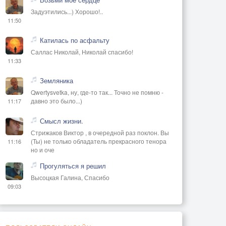
Задуэтились...) Хорошо!..
11:50
Катилась по асфальту
Саллас Николай, Николай спасибо!
11:33
Земляника
Qwertysvetka, ну, где-то так... Точно не помню -
давно это было...)
11:17
Смысл жизни.
Стрижаков Виктор , в очередной раз поклон. Вы
(Ты) не только обладатель прекрасного тенора
11:16
но и оче
Прогуляться я решил
Высоцкая Галина, Спасибо
09:03