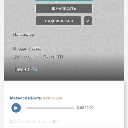
НАПИСАТЬ
ПОДПИСАТЬСЯ
Пенсионер
Откуда
Москва
Дата рождения
17 Aug 1939
Песни
26
Метеослабости
Авторская
▶
0:00 / 0:00
21.01.2015
11
0
0
|
|
|