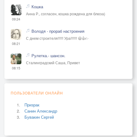
Кошка
Анна Р., согласен, кошка рождена для блюза)
09:24
Володя - прораб настроения
С днем строителя!!!!!! Ура!!!!!!! 😃👍✨
08:21
Рулетка.- шансон.
Сталинградский Саша, Привет
08:15
ПОЛЬЗОВАТЕЛИ ОНЛАЙН
Призрак
Санин Александр
Бувакин Сергей