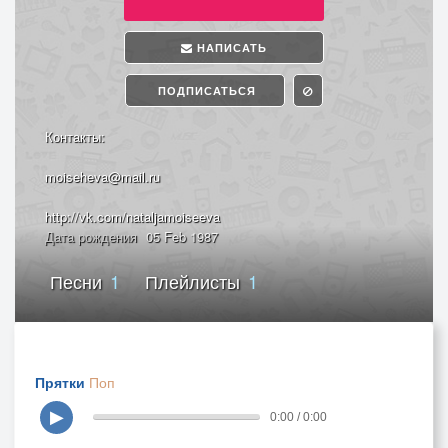
НАПИСАТЬ
ПОДПИСАТЬСЯ
Контакты:
moiseheva@mail.ru
http://vk.com/nataljamoiseeva
Дата рождения
05 Feb 1987
Песни
1
Плейлисты
1
Прятки
Поп
▶
0:00 / 0:00