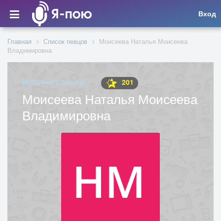
Вход
Главная
Список певцов
Моисеева Наталья Моисеева
Владимировна
201
ИСПОЛНИТЕЛЬНИЦА
Моисеева Наталья Моисеева
Владимировна