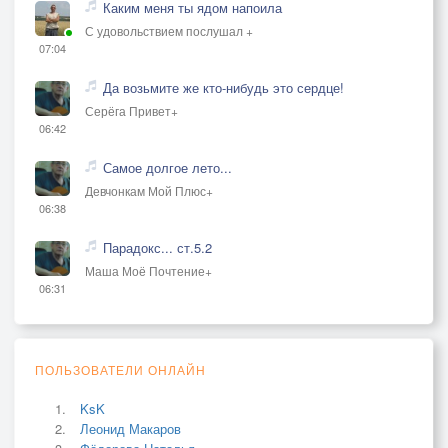
Каким меня ты ядом напоила
С удовольствием послушал +
07:04
Да возьмите же кто-нибудь это сердце!
Серёга Привет+
06:42
Самое долгое лето...
Девчонкам Мой Плюс+
06:38
Парадокс... ст.5.2
Маша Моё Почтение+
06:31
ПОЛЬЗОВАТЕЛИ ОНЛАЙН
KsK
Леонид Макаров