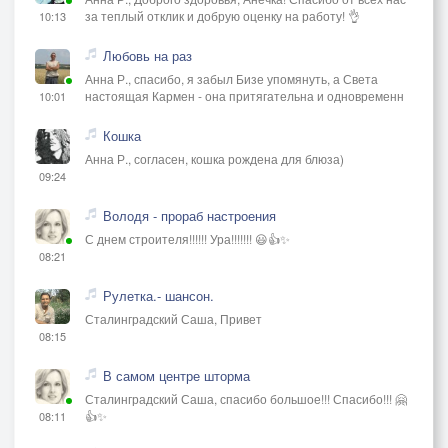
за теплый отклик и добрую оценку на работу! 👌
10:13
Любовь на раз
Анна Р., спасибо, я забыл Бизе упомянуть, а Света
настоящая Кармен - она притягательна и одновременн
10:01
Кошка
Анна Р., согласен, кошка рождена для блюза)
09:24
Володя - прораб настроения
С днем строителя!!!!!! Ура!!!!!!! 😃👍✨
08:21
Рулетка.- шансон.
Сталинградский Саша, Привет
08:15
В самом центре шторма
Сталинградский Саша, спасибо большое!!! Спасибо!!! 🤗
👍✨
08:11