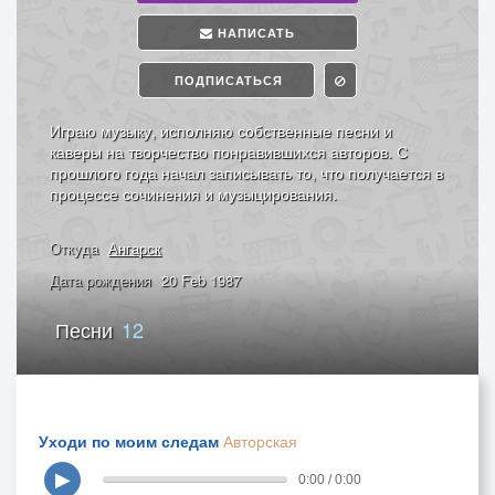
НАПИСАТЬ
ПОДПИСАТЬСЯ
Играю музыку, исполняю собственные песни и
каверы на творчество понравившихся авторов. С
прошлого года начал записывать то, что получается в
процессе сочинения и музыцирования.
Откуда
Ангарск
Дата рождения
20 Feb 1987
Песни
12
Уходи по моим следам
Авторская
▶
0:00 / 0:00