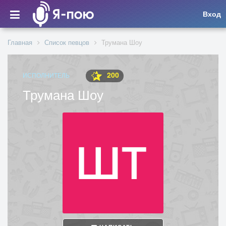
Вход
Главная
Список певцов
Трумана Шоу
200
ИСПОЛНИТЕЛЬ
Трумана Шоу