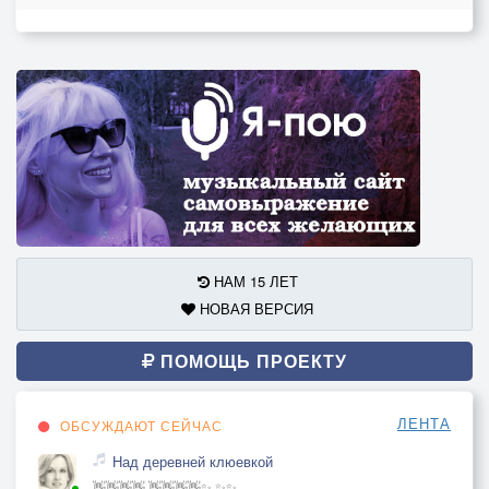
НАМ 15 ЛЕТ
НОВАЯ ВЕРСИЯ
ПОМОЩЬ ПРОЕКТУ
ЛЕНТА
ОБСУЖДАЮТ СЕЙЧАС
Над деревней клюевкой
👋👋👋👋 👋👋👋👋✨ ✨✨