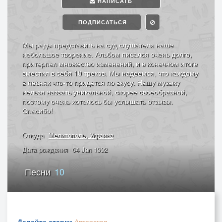
НАПИСАТЬ
ПОДПИСАТЬСЯ
Мы рады представить на суд слушателя наше
небольшое творение. Альбом писался очень долго,
притерпел множество изменений, и в конечном итоге
вместил в себя 10 треков. Мы надеемся, что каждому
в песнях что-то придется по вкусу. Нашу музыку
нельзя назвать уникальной, скорее своеобразной,
поэтому очень хотелось бы услышать отзывы.
Спасибо!
Откуда
Мелитополь, Украина
Дата рождения
04 Jan 1992
Песни
10
Делайте ставки
Авторская