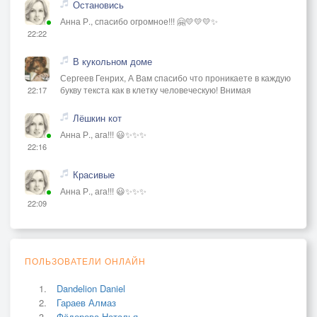
Остановись
Анна Р., спасибо огромное!!! 🤗💛💛💛✨
22:22
В кукольном доме
Сергеев Генрих, А Вам спасибо что проникаете в каждую
букву текста как в клетку человеческую! Внимая
22:17
Лёшкин кот
Анна Р., ага!!! 😃✨✨✨
22:16
Красивые
Анна Р., ага!!! 😃✨✨✨
22:09
ПОЛЬЗОВАТЕЛИ ОНЛАЙН
Dandelion Daniel
Гараев Алмаз
Фёдорова Наталья