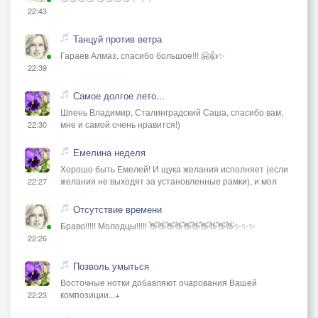
22:43
Танцуй против ветра
Гараев Алмаз, спасибо большое!!! 🤗👍✨
22:39
Самое долгое лето...
Шпень Владимир, Сталинградский Саша, спасибо вам,
мне и самой очень нравится!)
22:30
Емелина неделя
Хорошо быть Емелей! И щука желания исполняет (если
желания не выходят за установленные рамки), и мол
22:27
Отсутствие времени
Браво!!!!! Молодцы!!!!! 👋👋👋👋👋👋👋👋👋👋✨✨✨
22:26
Позволь умыться
Восточные нотки добавляют очарования Вашей
композиции...+
22:23