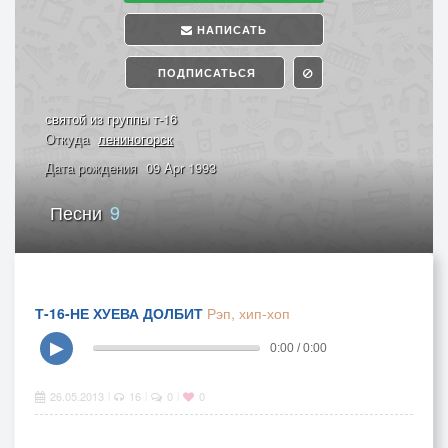
НАПИСАТЬ
ПОДПИСАТЬСЯ
святой из группы т-16
Откуда
лениногорск
Дата рождения
09 Apr 1993
Песни
9
Т-16-НЕ ХУЕВА ДОЛБИТ
Рэп, хип-хоп
▶
0:00 / 0:00
26.05.2013
16
0
0
|
|
|