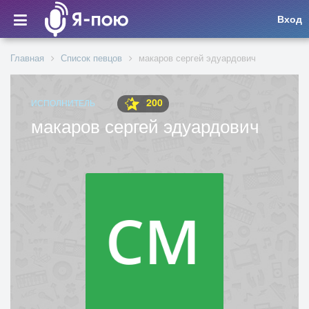
Вход
Главная
Список певцов
макаров сергей эдуардович
200
ИСПОЛНИТЕЛЬ
макаров сергей эдуардович