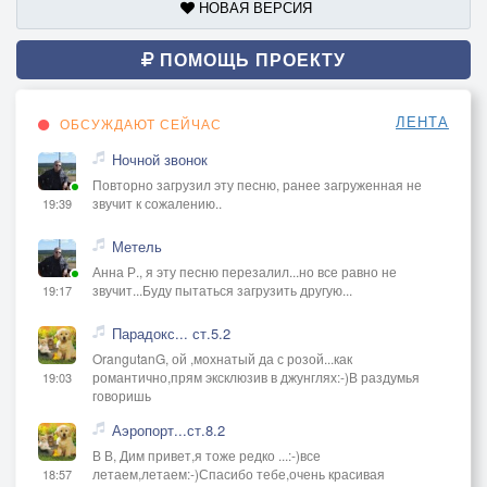
НОВАЯ ВЕРСИЯ
ПОМОЩЬ ПРОЕКТУ
ЛЕНТА
ОБСУЖДАЮТ СЕЙЧАС
Ночной звонок
Повторно загрузил эту песню, ранее загруженная не
звучит к сожалению..
19:39
Метель
Анна Р., я эту песню перезалил...но все равно не
звучит...Буду пытаться загрузить другую...
19:17
Парадокс... ст.5.2
OrangutanG, ой ,мохнатый да с розой...как
романтично,прям эксклюзив в джунглях:-)В раздумья
19:03
говоришь
Аэропорт...ст.8.2
В В, Дим привет,я тоже редко ...:-)все
летаем,летаем:-)Спасибо тебе,очень красивая
18:57