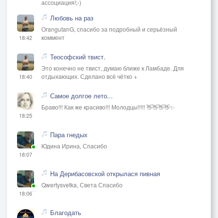
ассоциация!;-)
Любовь на раз
OrangutanG, спасибо за подробный и серьёзный
коммент
18:42
Теософский твист.
Это конечно не твист, думаю ближе к Ламбаде. Для
отдыхающих. Сделано всё чётко +
18:40
Самое долгое лето...
Браво!!! Как же красиво!!! Молодцы!!!!! 👋👋👋👋✨
18:25
Пара гнедых
Юдина Ирина, Спасибо
18:07
На Дерибасовской открылася пивная
Qwertysvetka, Света Спасибо
18:06
Благодать