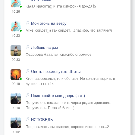
Какая красота)) и эта симфония дождя👍
10:26
Мой огонь на ветру
Mike, сойдет))) так сойдет…спасибо, что заглянул
10:23
Любовь на раз
Фёдорова Наталья, спасибо огромное
09:33
Опять пресловутые Штаты
Кто наворовался, те и сбегают. Но хочется верить в
лучшее. +++ +14
09:19
Приоткройте мне дверь (авт.)
Получилось восстановить через редактирование.
Получилось. Первый блин...)
09:10
ИСПОВЕДЬ
Понравилась, смысловая, хорошо исполнена.+2
09:02