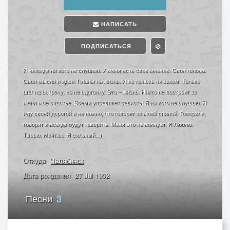
НАПИСАТЬ
ПОДПИСАТЬСЯ
Я никогда ни кого не слушаю. У меня есть свое мнение. Своя голова.
Свои мысли и идеи. Планы на жизнь. Я не гонюсь ни закем. Только
шаг на встречу, но не вдогонку. Это – жизнь. Никто не построит за
меня мое счастье. Всеми управляет зависть! Я ни кого не слушаю. Я
иду своей дорогой и не важно, что говорят за моей спиной. Говорили,
говорят и всегда будут говорить. Меня это не волнует. Я Люблю.
Творю. Мечтаю. Я сильный...)
Откуда
Челябинск
Дата рождения
27 Jul 1992
Песни
3