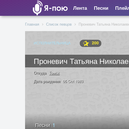
Лента
Песни
Плей
Главная
Список певцов
Проневич Татьяна Николаев
200
ИСПОЛНИТЕЛЬНИЦА
Проневич Татьяна Николае
Откуда
Томск
Дата рождения
05 Oct 1983
Песни
1