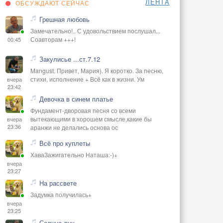
ЛЕНТА
ОБСУЖДАЮТ СЕЙЧАС
Грешная любовь
Замечательно!.. С удовольствием послушал...
Соавторам +++!
00:45
Закулисье ...ст.7.12
Mangust. Привет, Мария). Я коротко. За песню,
стихи, исполнение + Всё как в жизни. Ум
вчера
23:42
Девочка в синем платье
Фундамент-дворовая песня со всеми
вытекающими в хорошем смысле,какие бы
вчера
23:36
аранжи не делались основа ос
Всё про куплеты
ХаваЗажигательно Наташа:-)+
вчера
23:27
На рассвете
Задумка получилась+
вчера
23:25
Солнца луч.