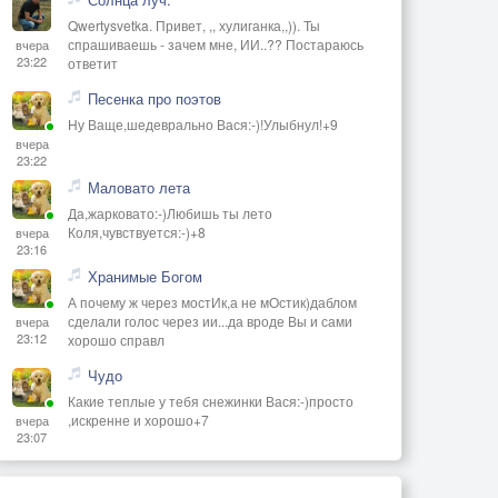
Qwertysvetka. Привет, ,, хулиганка,,)). Ты
спрашиваешь - зачем мне, ИИ..?? Постараюсь
вчера
23:22
ответит
Песенка про поэтов
Ну Ваще,шедеврально Вася:-)!Улыбнул!+9
вчера
23:22
Маловато лета
Да,жарковато:-)Любишь ты лето
Коля,чувствуется:-)+8
вчера
23:16
Хранимые Богом
А почему ж через мостИк,а не мОстик)даблом
сделали голос через ии...да вроде Вы и сами
вчера
23:12
хорошо справл
Чудо
Какие теплые у тебя снежинки Вася:-)просто
,искренне и хорошо+7
вчера
23:07