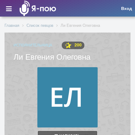
Вход
Главная
Список певцов
Ли Евгения Олеговна
200
ИСПОЛНИТЕЛЬНИЦА
Ли Евгения Олеговна