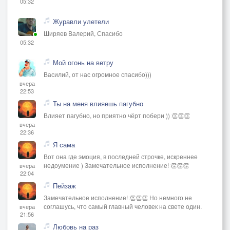
05:32
Журавли улетели
Ширяев Валерий, Спасибо
05:32
Мой огонь на ветру
Василий, от нас огромное спасибо)))
вчера
22:53
Ты на меня влияешь пагубно
Влияет пагубно, но приятно чёрт побери )) 👏👏👏
вчера
22:36
Я сама
Вот она где эмоция, в последней строчке, искреннее
недоумение ) Замечательное исполнение! 👏👏👏
вчера
22:04
Пейзаж
Замечательное исполнение! 👏👏👏 Но немного не
соглашусь, что самый главный человек на свете один.
вчера
21:56
Любовь на раз