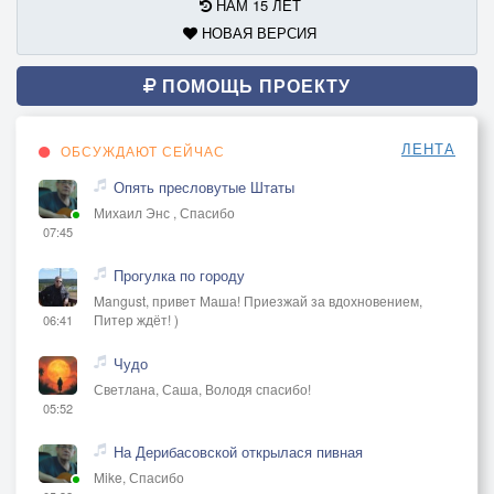
НАМ 15 ЛЕТ
НОВАЯ ВЕРСИЯ
ПОМОЩЬ ПРОЕКТУ
ЛЕНТА
ОБСУЖДАЮТ СЕЙЧАС
Опять пресловутые Штаты
Михаил Энс , Спасибо
07:45
Прогулка по городу
Mangust, привет Маша! Приезжай за вдохновением,
Питер ждёт! )
06:41
Чудо
Светлана, Саша, Володя спасибо!
05:52
На Дерибасовской открылася пивная
Mike, Спасибо