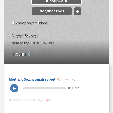
НАПИСАТЬ
ПОДПИСАТЬСЯ
vk.com/jennyemilidope
Откуда
Вологда
Дата рождения
01 Nov 1998
Песни
6
Мой злободневный герой
Рэп, хип-хоп
▶
0:00 / 0:00
09.07.2014
19
0
0
|
|
|