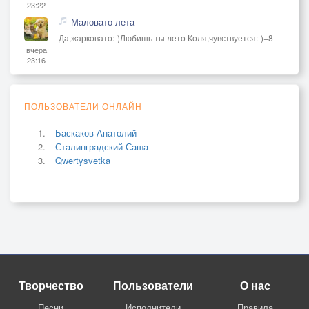
23:22
Маловато лета
Да,жарковато:-)Любишь ты лето Коля,чувствуется:-)+8
вчера
23:16
ПОЛЬЗОВАТЕЛИ ОНЛАЙН
Баскаков Анатолий
Сталинградский Саша
Qwertysvetka
Творчество
Пользователи
О нас
Песни
Исполнители
Правила