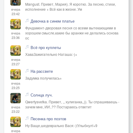
Mangust. Привет, Мария). Я коротко. За песню, стихи,
исполнение + Всё как в жизни. Ум
вчера
23:42
Девочка в синем платье
Фундамент-дворовая песня со всеми вытекающими в
хорошем смысле,какие бы аранжи не делались основа
вчера
23:36
ос
Всё про куплеты
ХаваЗажигательно Наташа:-)+
вчера
23:27
На рассвете
Задумка получилась+
вчера
23:25
Солнца луч.
Qwertysvetka. Привет, ,, хулиганка,,)). Ты спрашиваешь -
зачем мне, ИИ..?? Постараюсь ответит
вчера
23:22
Песенка про поэтов
Ну Ваще,шедеврально Вася:-)!Улыбнул!+9
вчера