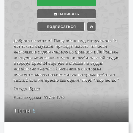
НАПИСАТЬ
ПОДПИСАТЬСЯ
Доброго и светлого! Пишу песни под гитару около 10
лет,текста с музыкой приходят вместе -записал
несколько в студии -первую во франции в Ля Рошеле
на студии мажисьяна-вторая на любительской студии
в городе Брест.И ещё две в Москве на студии
новаМюзик у Артёма Михаенкина с которым
посчастливилось познакомиться во время работы в
такси.Стало интересно как оценят люди "творчество "
Откуда
Брест
Дата рождения
09 Apr 1979
Песни
5