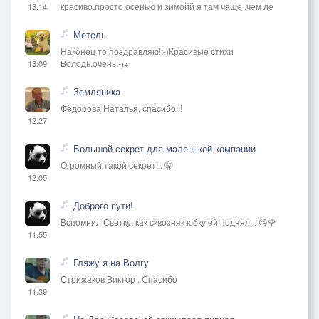
красиво,просто осенью и зимойй я там чаще ,чем ле
13:14
Метель
Наконец то,поздравляю!:-)Красивые стихи
Володь,очень:-)+
13:09
Земляника
Фёдорова Наталья, спасибо!!!
12:27
Большой секрет для маленькой компании
Огромный такой секрет!.. 🤫
12:05
Доброго пути!
Вспомнил Светку, как сквозняк юбку ей поднял... 😘🌹
11:55
Гляжу я на Волгу
Стрижаков Виктор , Спасибо
11:39