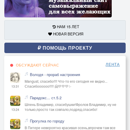
НАМ 15 ЛЕТ
НОВАЯ ВЕРСИЯ
ПОМОЩЬ ПРОЕКТУ
ЛЕНТА
ОБСУЖДАЮТ СЕЙЧАС
Володя - прораб настроения
Mangust, спасибо!!!! Что-то его сегодня не видно...
Спасибоооооо!!!!! 🤗💛💛💛✨
13:31
Парадокс... ст.5.2
Шпень Владимир, спасибушки!Фролов Владимир, ну не
только,просто так совпало,подряд,спасибо!
13:24
Прогулка по городу
В Питере невероятно красивая осень,впрочем там все