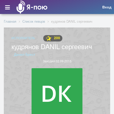
Вход
Главная
Список певцов
кудрянов DANIL сергеевич
200
ИСПОЛНИТЕЛЬ
кудрянов DANIL сергеевич
Данил Брест
Заходил 02.09.2015