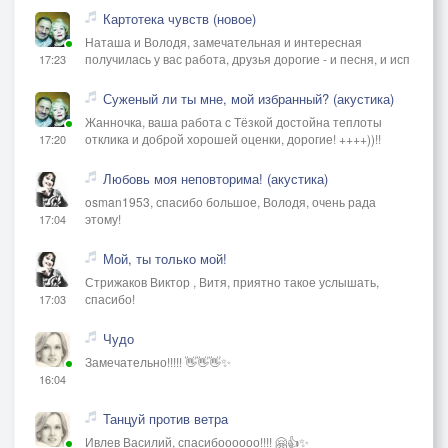
Картотека чувств (новое)
Наташа и Володя, замечательная и интересная
получилась у вас работа, друзья дорогие - и песня, и исп
17:23
Суженый ли ты мне, мой избранный? (акустика)
Жанночка, ваша работа с Тёзкой достойна теплоты
отклика и доброй хорошей оценки, дорогие! ++++))!!
17:20
Любовь моя неповторима! (акустика)
osman1953, спасибо большое, Володя, очень рада
этому!
17:04
Мой, ты только мой!
Стрижаков Виктор , Витя, приятно такое услышать,
спасибо!
17:03
Чудо
Замечательно!!!!! 👋👋👋✨
16:04
Танцуй против ветра
Ивлев Василий, спасибоооооо!!!! 🤗👍✨