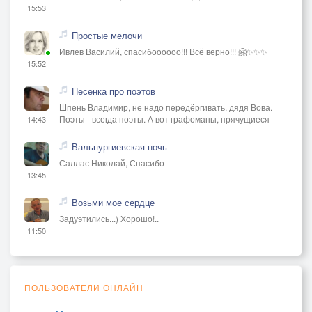
15:53
Простые мелочи
Ивлев Василий, спасибоооооо!!! Всё верно!!! 🤗✨✨✨
15:52
Песенка про поэтов
Шпень Владимир, не надо передёргивать, дядя Вова.
Поэты - всегда поэты. А вот графоманы, прячущиеся
14:43
Вальпургиевская ночь
Саллас Николай, Спасибо
13:45
Возьми мое сердце
Задуэтились...) Хорошо!..
11:50
ПОЛЬЗОВАТЕЛИ ОНЛАЙН