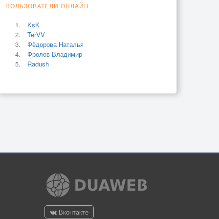
ПОЛЬЗОВАТЕЛИ ОНЛАЙН
KsK
TerVV
Фёдорова Наталья
Фролов Владимир
Radush
Вконтакте