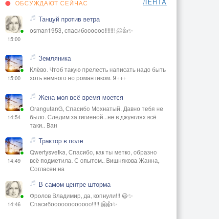
ЛЕНТА
ОБСУЖДАЮТ СЕЙЧАС
Танцуй против ветра
osman1953, спасибоооооо!!!!!!! 🤗👍✨
15:00
Земляника
Клёво. Чтоб такую прелесть написать надо быть
хоть немного но романтиком. 9+++
15:00
Жена моя всё время моется
OrangutanG, Спасибо Мохнатый. Давно тебя не
было. Следим за гигиеной...не в джунглях всё
14:54
таки.. Ван
Трактор в поле
Qwertysvetka, Спасибо, как ты метко, образно
всё подметила. С опытом.. Вишнякова Жанна,
14:49
Согласен на
В самом центре шторма
Фролов Владимир, да, копнули!!! 😃✨
Спасибоооооооооооо!!!!! 🤗👍✨
14:46