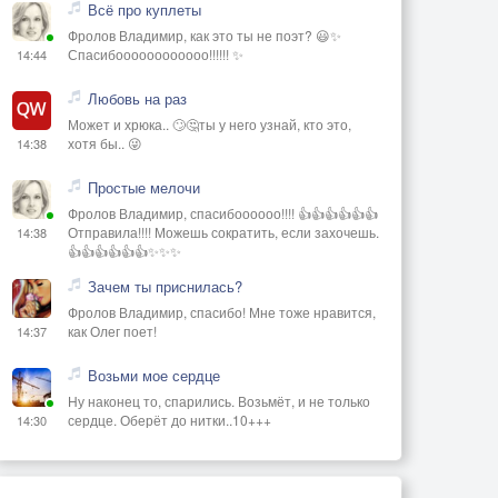
Всё про куплеты
Фролов Владимир, как это ты не поэт? 😃✨
Спасибоооооооооооо!!!!!! ✨
14:44
Любовь на раз
Может и хрюка.. 🙄🤔ты у него узнай, кто это,
хотя бы.. 😜
14:38
Простые мелочи
Фролов Владимир, спасибоооооо!!!! 👍👍👍👍👍👍
Отправила!!!! Можешь сократить, если захочешь.
14:38
👍👍👍👍👍👍✨✨✨
Зачем ты приснилась?
Фролов Владимир, спасибо! Мне тоже нравится,
как Олег поет!
14:37
Возьми мое сердце
Ну наконец то, спарились. Возьмёт, и не только
сердце. Оберёт до нитки..10+++
14:30