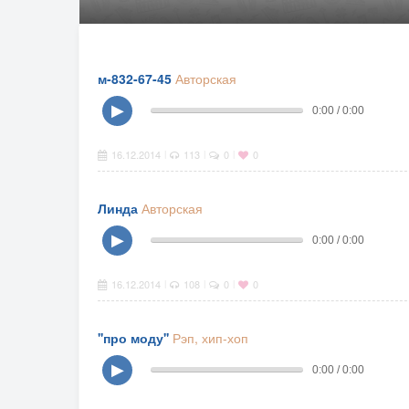
м-832-67-45
Авторская
▶
0:00 / 0:00
16.12.2014
113
0
0
|
|
|
Линда
Авторская
▶
0:00 / 0:00
16.12.2014
108
0
0
|
|
|
''про моду''
Рэп, хип-хоп
▶
0:00 / 0:00