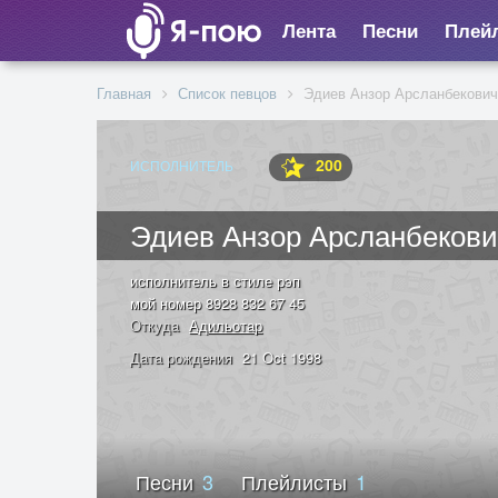
Лента
Песни
Плей
Главная
Список певцов
Эдиев Анзор Арсланбекович
200
ИСПОЛНИТЕЛЬ
Эдиев Анзор Арсланбеков
исполнитель в стиле рэп
мой номер 8928 832 67 45
Откуда
Адильотар
Дата рождения
21 Oct 1998
Песни
3
Плейлисты
1