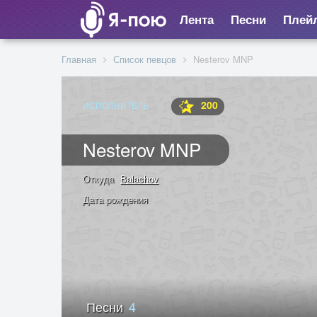
Лента
Песни
Плей
Главная
Список певцов
Nesterov MNP
200
ИСПОЛНИТЕЛЬ
Nesterov MNP
Откуда
Balashov
Дата рождения
Песни
4