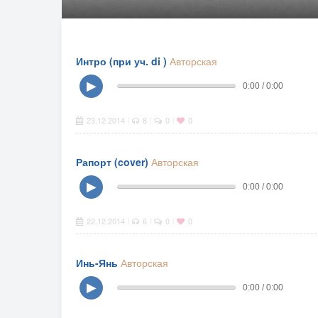
Интро (при уч. di )
Авторская
▶
0:00 / 0:00
23.12.2014
8
0
0
|
|
|
Рапорт (cover)
Авторская
▶
0:00 / 0:00
22.12.2014
6
0
0
|
|
|
Инь-Янь
Авторская
▶
0:00 / 0:00