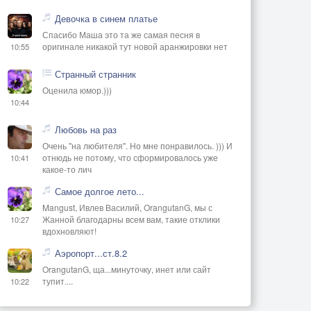
Девочка в синем платье
Спасибо Маша это та же самая песня в
оригинале никакой тут новой аранжировки нет
10:55
Странный странник
Оценила юмор.)))
10:44
Любовь на раз
Очень "на любителя". Но мне понравилось. ))) И
отнюдь не потому, что сформировалось уже
10:41
какое-то лич
Самое долгое лето...
Mangust, Ивлев Василий, OrangutanG, мы с
Жанной благодарны всем вам, такие отклики
10:27
вдохновляют!
Аэропорт...ст.8.2
OrangutanG, ща...минуточку, инет или сайт
тупит....
10:22