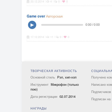
20.12.2014
4
0
0
|
|
|
Game over
Авторская
▶
0:00 / 0:00
17.12.2014
11
0
0
|
|
|
ТВОРЧЕСКАЯ АКТИВНОСТЬ
СОЦИАЛЬНА
Основной стиль
Рэп, хип-хоп
Получено ко
Инструмент
Микрофон (только
Написано ко
пою)
Подписчико
Дата регистрации
02.07.2014
Подписан на
НАГРАДЫ