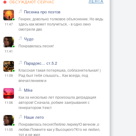
ЛЕНТА
ОБСУЖДАЮТ СЕЙЧАС
Песенка про поэтов
Генрих, довольно толковое объяснение. Но ведь
здесь как может получиться, - в одно окно
11:47
смотрели дво
Чудо
Понравилась песня!
11:41
Парадокс... ст.5.2
Классная такая потеряшка, соблазнительная! )
Рад был тебя слышать... Как всегда, под
11:09
впечатлением и
Mike
Как за несколько лет произошла деградация
авторов! Сначала, робкие заигрывания с
11:06
генератором /текст
Наше лето
Понравилась песня!Люблю лирику!О вечном ,о
любви.Помните как у Высоцкого?Кто не любил,
11:05
тот и не жил