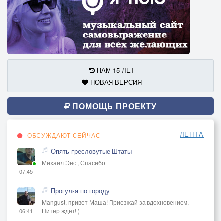
НАМ 15 ЛЕТ
НОВАЯ ВЕРСИЯ
ПОМОЩЬ ПРОЕКТУ
ЛЕНТА
ОБСУЖДАЮТ СЕЙЧАС
Опять пресловутые Штаты
Михаил Энс , Спасибо
07:45
Прогулка по городу
Mangust, привет Маша! Приезжай за вдохновением,
Питер ждёт! )
06:41