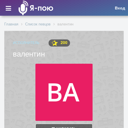
Вход
Главная
Список певцов
валентин
200
ИСПОЛНИТЕЛЬ
валентин