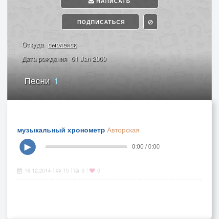
НАПИСАТЬ
ПОДПИСАТЬСЯ
Откуда
смоленск
Дата рождения
01 Jan 2000
Песни
1
музыкальный хронометр
Авторская
▶
0:00 / 0:00
16.12.2014
15
3
0
|
|
|