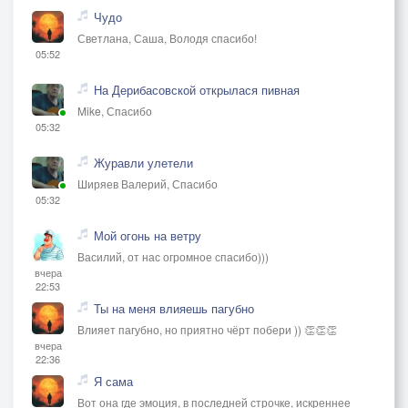
Чудо
Светлана, Саша, Володя спасибо!
05:52
На Дерибасовской открылася пивная
Mike, Спасибо
05:32
Журавли улетели
Ширяев Валерий, Спасибо
05:32
Мой огонь на ветру
Василий, от нас огромное спасибо)))
вчера
22:53
Ты на меня влияешь пагубно
Влияет пагубно, но приятно чёрт побери )) 👏👏👏
вчера
22:36
Я сама
Вот она где эмоция, в последней строчке, искреннее