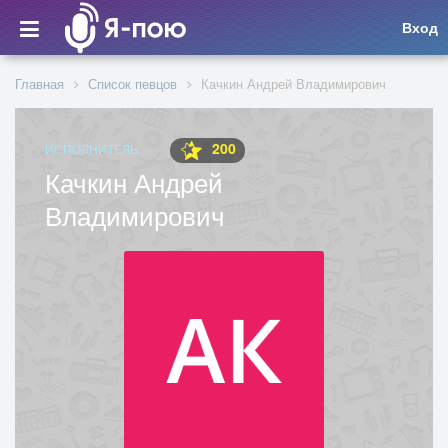
Вход
Главная
Список певцов
Качкин Андрей Владимирович
200
ИСПОЛНИТЕЛЬ
Качкин Андрей
Владимирович