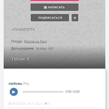
НАПИСАТЬ
ПОДПИСАТЬСЯ
+79185873774
Откуда
Ростов на Дону
Дата рождения
08 May 1971
Песни
1
любовь
Рок
▶
0:00 / 0:00
28.06.2014
11
0
0
|
|
|