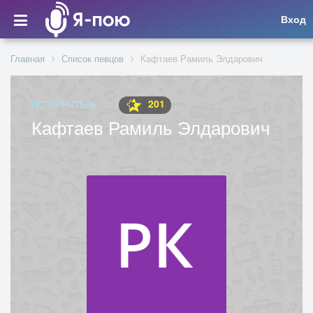
Вход
Главная
Список певцов
Кафтаев Рамиль Элдарович
201
ИСПОЛНИТЕЛЬ
Кафтаев Рамиль Элдарович