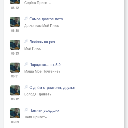
Серёга Привет+
06:42
Самое долгое лето...
Девчонкам Мой Плюс+
06:38
Любовь на раз
Мой Плюс+
06:35
Парадокс... ст.5.2
Маша Моё Почтение+
06:31
С днём строителя, друзья
Володя Привет+
06:12
Памяти ушедших
Толя Привет+
06:09