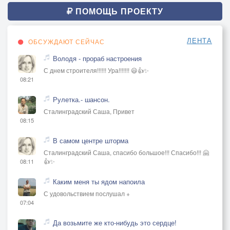
ПОМОЩЬ ПРОЕКТУ
ЛЕНТА
ОБСУЖДАЮТ СЕЙЧАС
Володя - прораб настроения
С днем строителя!!!!!! Ура!!!!!!! 😃👍✨
08:21
Рулетка.- шансон.
Сталинградский Саша, Привет
08:15
В самом центре шторма
Сталинградский Саша, спасибо большое!!! Спасибо!!! 🤗
👍✨
08:11
Каким меня ты ядом напоила
С удовольствием послушал +
07:04
Да возьмите же кто-нибудь это сердце!