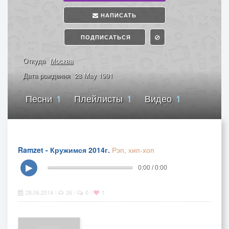
НАПИСАТЬ
ПОДПИСАТЬСЯ
Откуда
Москва
Дата рождения
28 May 1991
Песни
1
Плейлисты
1
Видео
1
Ramzet - Кружимся 2014г.
Рэп, хип-хоп
▶
0:00 / 0:00
28.06.2014
26
0
1
|
|
|