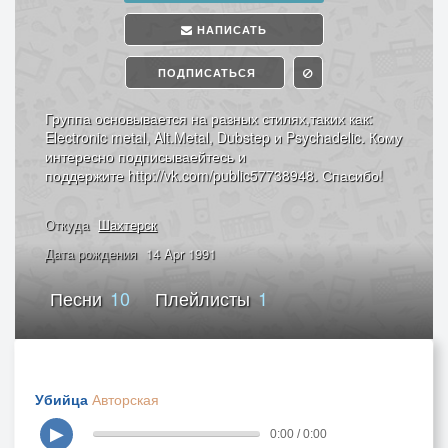
НАПИСАТЬ
ПОДПИСАТЬСЯ
Группа основывается на разных стилях,таких как:
Electronic metal, Alt.Metal, Dubstep и Psychadelic. Кому
интересно подписываейтесь и
поддержите http://vk.com/public57738948. Спасибо!
Откуда
Шахтерск
Дата рождения
14 Apr 1991
Песни
10
Плейлисты
1
Убийца
Авторская
▶
0:00 / 0:00