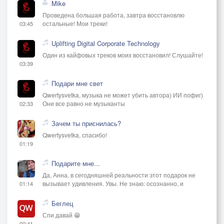
Mike
Проведена большая работа, завтра восстановлю
остальные! Мои треки!
03:45
Uplifting Digital Corporate Technology
Один из кайфовых треков моих восстановил! Слушайте!
03:39
Подари мне свет
Qwertysvetka, музыка не может убить автора) ИИ пофиг)
Они все равно не музыканты
02:33
Зачем ты приснилась?
Qwertysvetka, спасибо!
01:19
Подарите мне...
Да, Анна, в сегодняшней реальности этот подарок не
вызывает удивления. Увы. Не знаю: осознанно, и
01:14
Беглец
Спи давай 😁
00:41