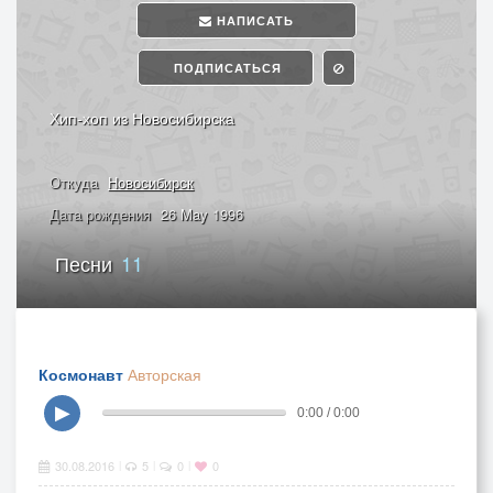
НАПИСАТЬ
ПОДПИСАТЬСЯ
Хип-хоп из Новосибирска
Откуда
Новосибирск
Дата рождения
26 May 1996
Песни
11
Космонавт
Авторская
▶
0:00 / 0:00
30.08.2016
5
0
0
|
|
|