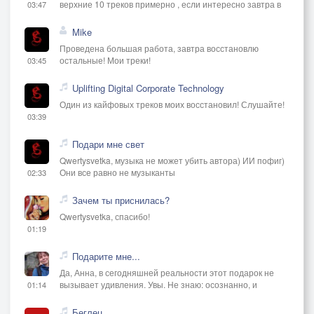
верхние 10 треков примерно , если интересно завтра в
03:47
Mike
Проведена большая работа, завтра восстановлю
остальные! Мои треки!
03:45
Uplifting Digital Corporate Technology
Один из кайфовых треков моих восстановил! Слушайте!
03:39
Подари мне свет
Qwertysvetka, музыка не может убить автора) ИИ пофиг)
Они все равно не музыканты
02:33
Зачем ты приснилась?
Qwertysvetka, спасибо!
01:19
Подарите мне...
Да, Анна, в сегодняшней реальности этот подарок не
вызывает удивления. Увы. Не знаю: осознанно, и
01:14
Беглец