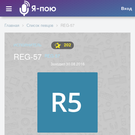
Вход
Главная
Список певцов
REG-57
202
ИСПОЛНИТЕЛЬ
REG-57
REG-57
Заходил 30.08.2016