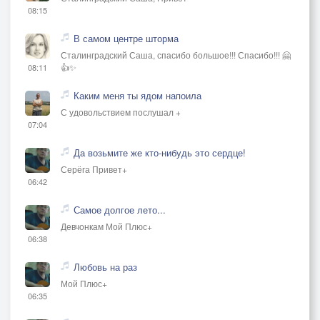
08:15
В самом центре шторма
Сталинградский Саша, спасибо большое!!! Спасибо!!! 🤗
👍✨
08:11
Каким меня ты ядом напоила
С удовольствием послушал +
07:04
Да возьмите же кто-нибудь это сердце!
Серёга Привет+
06:42
Самое долгое лето...
Девчонкам Мой Плюс+
06:38
Любовь на раз
Мой Плюс+
06:35