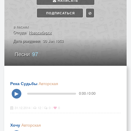
НАПИСАТЬ
ПОДПИСАТЬСЯ
в песнях
Откуда
Новосибирск
Дата рождения
30 Jan 1953
Песни
97
Река Судьбы
Авторская
▶
0:00 / 0:00
31.12.2014
12
0
0
|
|
|
Хочу
Авторская