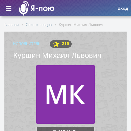
Вход
Главная
Список певцов
Куршин Михаил Львович
215
ИСПОЛНИТЕЛЬ
Куршин Михаил Львович