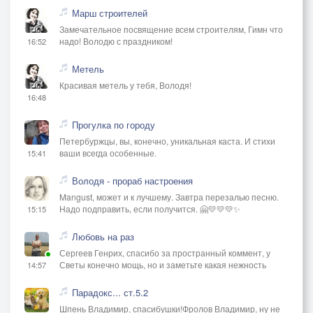
Марш строителей
Замечательное посвящение всем строителям, Гимн что
надо! Володю с праздником!
16:52
Метель
Красивая метель у тебя, Володя!
16:48
Прогулка по городу
Петербуржцы, вы, конечно, уникальная каста. И стихи
ваши всегда особенные.
15:41
Володя - прораб настроения
Mangust, может и к лучшему. Завтра перезалью песню.
Надо подправить, если получится. 🤗💛💛💛✨
15:15
Любовь на раз
Сергеев Генрих, спасибо за пространный коммент, у
Светы конечно мощь, но и заметьте какая нежность
14:57
Парадокс... ст.5.2
Шпень Владимир, спасибушки!Фролов Владимир, ну не