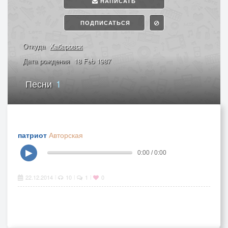
НАПИСАТЬ
ПОДПИСАТЬСЯ
Откуда
Хабаровск
Дата рождения
18 Feb 1987
Песни
1
патриот
Авторская
▶
0:00 / 0:00
22.12.2014
10
1
0
|
|
|