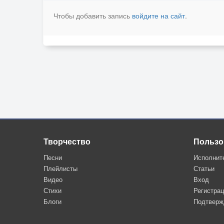
Чтобы добавить запись
войдите на сайт
.
Творчество
Пользо
Песни
Исполнит
Плейлисты
Статьи
Видео
Вход
Стихи
Регистра
Блоги
Подтверж