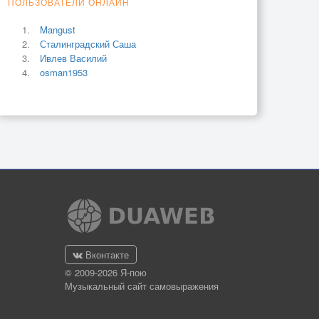
ПОЛЬЗОВАТЕЛИ ОНЛАЙН
Mangust
Сталинградский Саша
Ивлев Василий
osman1953
Вконтакте
© 2009-2026 Я-пою
Музыкальный сайт самовыражения