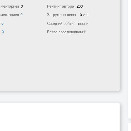
мментариев
0
Рейтинг автора
200
мментариев
0
Загружено песен
0
200
в
0
Средний рейтинг песни
а
0
Всего прослушиваний