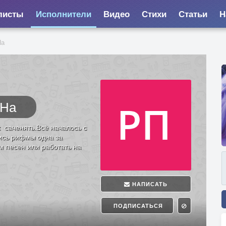
листы
Исполнители
Видео
Стихи
Статьи
Н
На
вНа
 саченять.Всё началось с
лись рифмы одна за
м песен или работать на
НАПИСАТЬ
ПОДПИСАТЬСЯ