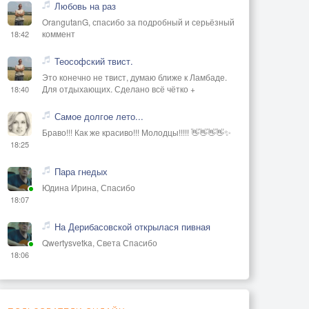
Любовь на раз
OrangutanG, спасибо за подробный и серьёзный
коммент
18:42
Теософский твист.
Это конечно не твист, думаю ближе к Ламбаде.
Для отдыхающих. Сделано всё чётко +
18:40
Самое долгое лето...
Браво!!! Как же красиво!!! Молодцы!!!!! 👋👋👋👋✨
18:25
Пара гнедых
Юдина Ирина, Спасибо
18:07
На Дерибасовской открылася пивная
Qwertysvetka, Света Спасибо
18:06