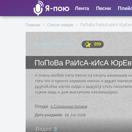
Лента
Песни
Плей
Главная
Список певцов
ПоПоВа РаИсА-кИсА ЮрЕв
200
ИСПОЛНИТЕЛЬНИЦА
ПоПоВа РаИсА-кИсА ЮрЕ
я очень люблю петь песни ну нечуть неменьше их
того что я просто слушала песню и вдругг понес
другой.Моя мечта когда я вырусту стать писателе
сцене ведь я уже выступала несколькораз.
Откуда
п.Солнечная поляня
Дата рождения
28 Jun 2002
Видео
3