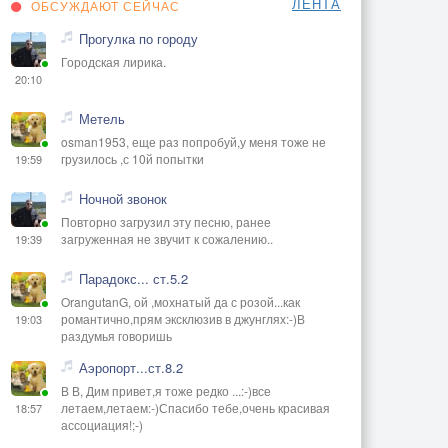
ЛЕНТА
ОБСУЖДАЮТ СЕЙЧАС
Прогулка по городу
Городская лирика.
20:10
Метель
osman1953, еще раз попробуй,у меня тоже не
грузилось ,с 10й попытки
19:59
Ночной звонок
Повторно загрузил эту песню, ранее
загруженная не звучит к сожалению..
19:39
Парадокс... ст.5.2
OrangutanG, ой ,мохнатый да с розой...как
романтично,прям эксклюзив в джунглях:-)В
19:03
раздумья говоришь
Аэропорт...ст.8.2
В В, Дим привет,я тоже редко ...:-)все
летаем,летаем:-)Спасибо тебе,очень красивая
18:57
ассоциация!;-)