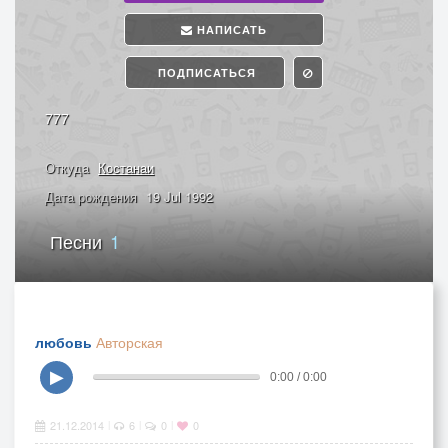
НАПИСАТЬ
ПОДПИСАТЬСЯ
777
Откуда
Костанаи
Дата рождения
19 Jul 1992
Песни
1
любовь
Авторская
▶
0:00 / 0:00
21.12.2014
6
0
0
|
|
|