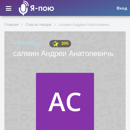
Вход
Главная
Список певцов
салмин Андреи Анатолевичь
200
ИСПОЛНИТЕЛЬ
салмин Андреи Анатолевичь