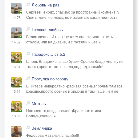
Любовь на раз
Сергеев Генрих, спасибо за пространный коммент, у
Светы конечно мощь, но и заметьте какая нежность
14:57
Грешная любовь
Великолепно! И главное всем вместе можно петь за
столом, или на диване, и с гостями и без +
14:52
Парадокс... ст.5.2
Шпень Владимир, спасибушки!Фролов Владимир, ну не
только,просто так совпало,подряд,спасибо!
13:24
Прогулка по городу
В Питере невероятно красивая осень,впрочем там все
красиво,просто осенью и зимойй я там чаще ,чем ле
13:14
Метель
Наконец то,поздравляю!:-)Красивые стихи
Володь,очень:-)+
13:09
Земляника
Фёдорова Наталья, спасибо!!!