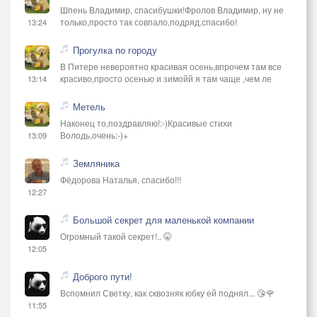
Шпень Владимир, спасибушки!Фролов Владимир, ну не
только,просто так совпало,подряд,спасибо!
13:24
Прогулка по городу
В Питере невероятно красивая осень,впрочем там все
красиво,просто осенью и зимойй я там чаще ,чем ле
13:14
Метель
Наконец то,поздравляю!:-)Красивые стихи
Володь,очень:-)+
13:09
Земляника
Фёдорова Наталья, спасибо!!!
12:27
Большой секрет для маленькой компании
Огромный такой секрет!.. 🤫
12:05
Доброго пути!
Вспомнил Светку, как сквозняк юбку ей поднял... 😘🌹
11:55