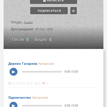
НАПИСАТЬ
ПОДПИСАТЬСЯ
Откуда
Анапа
Дата рождения
07 Nov 1972
Песни
9
Видео
6
Дерево Гагарина
Авторская
▶
0:00 / 0:00
23.12.2014
5
0
0
|
|
|
Одиночество
Авторская
▶
0:00 / 0:00