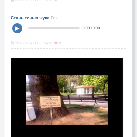
Стань тенью жука
Рок
▶
0:00 / 0:00
22.06.2014
9
0
0
|
|
|