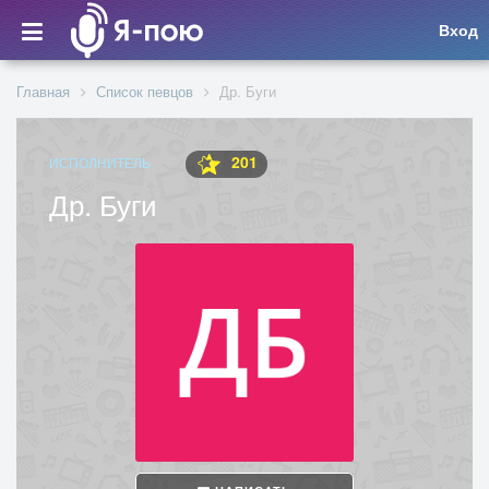
Вход
Главная
Список певцов
Др. Буги
201
ИСПОЛНИТЕЛЬ
Др. Буги