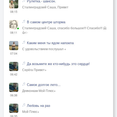
Рулетка.- шансон.
Сталинградский Саша, Привет
08:15
В самом центре шторма
Сталинградский Саша, спасибо большое!!! Спасибо!!! 🤗
👍✨
08:11
Каким меня ты ядом напоила
С удовольствием послушал +
07:04
Да возьмите же кто-нибудь это сердце!
Серёга Привет+
06:42
Самое долгое лето...
Девчонкам Мой Плюс+
06:38
Любовь на раз
Мой Плюс+
06:35