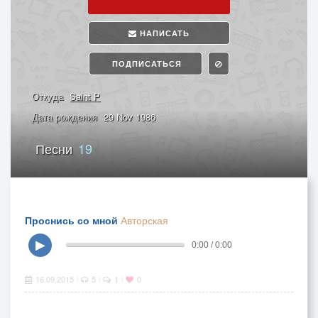
НАПИСАТЬ
ПОДПИСАТЬСЯ
Откуда
Saint P
Дата рождения
29 Nov 1986
Песни
19
Проснись со мной
Авторская
▶
0:00 / 0:00
16.09.2015
5
1
0
|
|
|