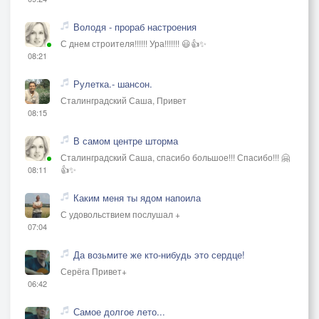
Володя - прораб настроения
С днем строителя!!!!!! Ура!!!!!!! 😃👍✨
08:21
Рулетка.- шансон.
Сталинградский Саша, Привет
08:15
В самом центре шторма
Сталинградский Саша, спасибо большое!!! Спасибо!!! 🤗
👍✨
08:11
Каким меня ты ядом напоила
С удовольствием послушал +
07:04
Да возьмите же кто-нибудь это сердце!
Серёга Привет+
06:42
Самое долгое лето...