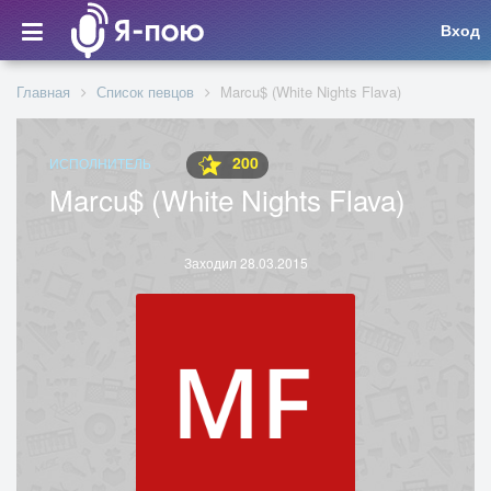
Вход
Главная
Список певцов
Marcu$ (White Nights Flava)
200
ИСПОЛНИТЕЛЬ
Marcu$ (White Nights Flava)
Заходил 28.03.2015