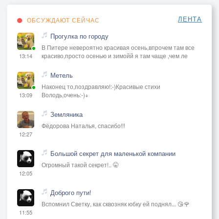
ЛЕНТА
ОБСУЖДАЮТ СЕЙЧАС
Прогулка по городу
В Питере невероятно красивая осень,впрочем там все
красиво,просто осенью и зимойй я там чаще ,чем ле
13:14
Метель
Наконец то,поздравляю!:-)Красивые стихи
Володь,очень:-)+
13:09
Земляника
Фёдорова Наталья, спасибо!!!
12:27
Большой секрет для маленькой компании
Огромный такой секрет!.. 🤫
12:05
Доброго пути!
Вспомнил Светку, как сквозняк юбку ей поднял... 😘🌹
11:55