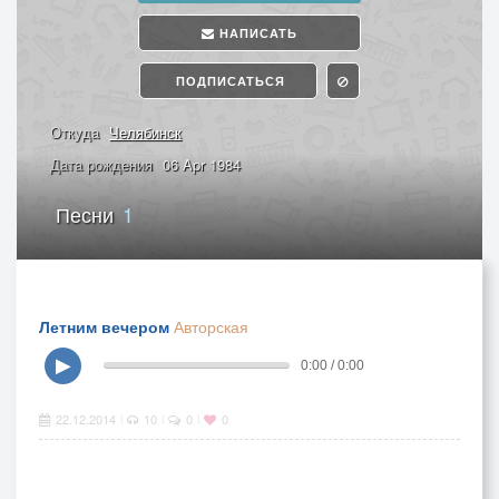
НАПИСАТЬ
ПОДПИСАТЬСЯ
Откуда
Челябинск
Дата рождения
06 Apr 1984
Песни
1
Летним вечером
Авторская
▶
0:00 / 0:00
22.12.2014
10
0
0
|
|
|