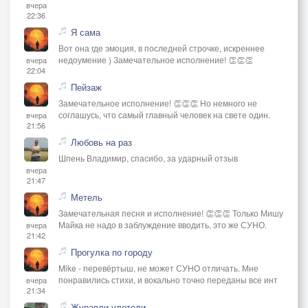
вчера
22:36
Я сама
Вот она где эмоция, в последней строчке, искреннее
недоумение ) Замечательное исполнение! 👏👏👏
вчера
22:04
Пейзаж
Замечательное исполнение! 👏👏👏 Но немного не
соглашусь, что самый главный человек на свете один.
вчера
21:56
Любовь на раз
Шпень Владимир, спасибо, за ударный отзыв
вчера
21:47
Метель
Замечательная песня и исполнение! 👏👏👏 Только Мишу
Майка не надо в заблуждение вводить, это же СУНО.
вчера
21:42
Прогулка по городу
Mike - перевёртыш, не может СУНО отличать. Мне
понравились стихи, и вокально точно переданы все инт
вчера
21:34
Журавли улетели