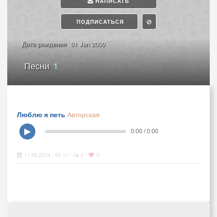
НАПИСАТЬ
ПОДПИСАТЬСЯ
Дата рождения
01 Jan 2000
Песни
1
Люблю я петь
Авторская
▶
0:00 / 0:00
11.06.2014
11
0
0
|
|
|