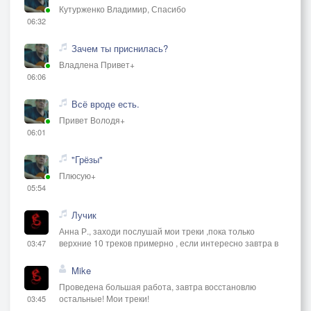
Кутурженко Владимир, Спасибо
06:32
Зачем ты приснилась?
Владлена Привет+
06:06
Всё вроде есть.
Привет Володя+
06:01
"Грёзы"
Плюсую+
05:54
Лучик
Анна Р., заходи послушай мои треки ,пока только
верхние 10 треков примерно , если интересно завтра в
03:47
Mike
Проведена большая работа, завтра восстановлю
остальные! Мои треки!
03:45