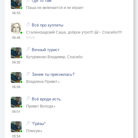
Где то там
Паша не включается и не играет
06:53
Всё про куплеты
Сталинградский Саша, доброе утро!!!! 🤗✨ Спасибо!!!!!
✨✨✨
06:46
Вечный турист
Кутурженко Владимир, Спасибо
06:32
Зачем ты приснилась?
Владлена Привет+
06:06
Всё вроде есть.
Привет Володя+
06:01
"Грёзы"
Плюсую+
05:54