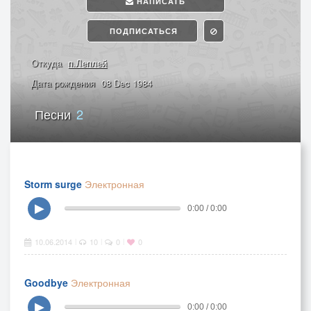
НАПИСАТЬ
ПОДПИСАТЬСЯ
Откуда
п.Леплей
Дата рождения
08 Dec 1984
Песни
2
Storm surge
Электронная
▶
0:00 / 0:00
10.06.2014
10
0
0
|
|
|
Goodbye
Электронная
▶
0:00 / 0:00