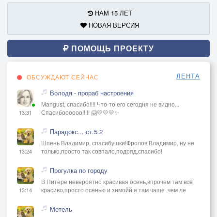
НАМ 15 ЛЕТ
НОВАЯ ВЕРСИЯ
ПОМОЩЬ ПРОЕКТУ
ЛЕНТА
ОБСУЖДАЮТ СЕЙЧАС
Володя - прораб настроения
Mangust, спасибо!!!! Что-то его сегодня не видно...
Спасибоооооо!!!!! 🤗💛💛💛✨
13:31
Парадокс... ст.5.2
Шпень Владимир, спасибушки!Фролов Владимир, ну не
только,просто так совпало,подряд,спасибо!
13:24
Прогулка по городу
В Питере невероятно красивая осень,впрочем там все
красиво,просто осенью и зимойй я там чаще ,чем ле
13:14
Метель