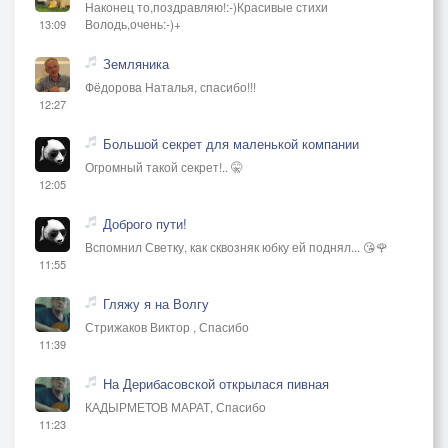
Наконец то,поздравляю!:-)Красивые стихи
Володь,очень:-)+
13:09
Земляника
Фёдорова Наталья, спасибо!!!
12:27
Большой секрет для маленькой компании
Огромный такой секрет!.. 🤫
12:05
Доброго пути!
Вспомнил Светку, как сквозняк юбку ей поднял... 😘🌹
11:55
Гляжу я на Волгу
Стрижаков Виктор , Спасибо
11:39
На Дерибасовской открылася пивная
КАДЫРМЕТОВ МАРАТ, Спасибо
11:23