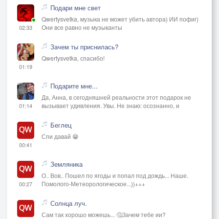
Подари мне свет
Qwertysvetka, музыка не может убить автора) ИИ пофиг)
Они все равно не музыканты
02:33
Зачем ты приснилась?
Qwertysvetka, спасибо!
01:19
Подарите мне...
Да, Анна, в сегодняшней реальности этот подарок не
вызывает удивления. Увы. Не знаю: осознанно, и
01:14
Беглец
Спи давай 😁
00:41
Земляника
О.. Вов.. Пошел по ягоды и попал под дождь... Наше.
Помолого-Метеорологическое...))+++
00:27
Солнца луч.
Сам так хорошо можешь... 🤔Зачем тебе ии?