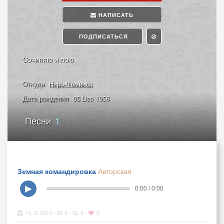
НАПИСАТЬ
ПОДПИСАТЬСЯ
Сочиняю и пою
Откуда
Наро-Фоминск
Дата рождения
05 Dec 1956
Песни
1
Земная командировка
Авторская
▶
0:00 / 0:00
15.12.2014
6
0
0
|
|
|