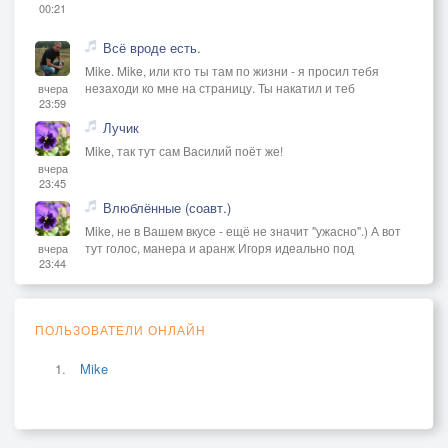
00:21
Всё вроде есть.
Mike. Mike, или кто ты там по жизни - я просил тебя
незаходи ко мне на страницу. Ты накатил и теб
вчера
23:59
Лучик
Mike, так тут сам Василий поёт же!
вчера
23:45
Влюблённые (соавт.)
Mike, не в Вашем вкусе - ещё не значит "ужасно".) А вот
тут голос, манера и аранж Игоря идеально под
вчера
23:44
ПОЛЬЗОВАТЕЛИ ОНЛАЙН
Mike