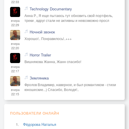
22:33
Technology Documentary
Анна Р., Я еще пытаюсь тут обновить свой портфель,
треки , вдруг стали не активны и невозможно просл
вчера
22:29
Ночной звонок
Хорошо!.. Понравилось!..+++
вчера
22:20
Horror Trailer
Вишнякова Жанна, Жанн спасибо!
вчера
22:17
Земляника
Фролов Владимир, наверное, и был романтиком - стихи
юношеские...) Спасибо, Володя!..
вчера
22:15
ПОЛЬЗОВАТЕЛИ ОНЛАЙН
Фёдорова Наталья