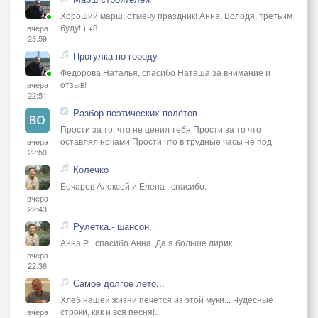
Хороший марш, отмечу праздник! Анна, Володя, третьим
буду! ) +8
вчера
23:59
Прогулка по городу
Фёдорова Наталья, спасибо Наташа за внимание и
отзыв!
вчера
22:51
Разбор поэтических полётов
Прости за то, что не ценил тебя Прости за то что
оставлял ночами Прости что в трудные часы не под
вчера
22:50
Колечко
Бочаров Алексей и Елена , спасибо.
вчера
22:43
Рулетка.- шансон.
Анна Р., спасибо Анна. Да я больше лирик.
вчера
22:36
Самое долгое лето...
Хлеб нашей жизни печётся из этой муки... Чудесные
строки, как и вся песня!..
вчера