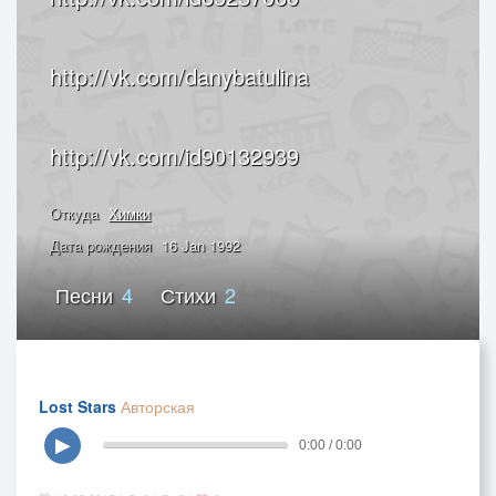
http://vk.com/danybatulina
http://vk.com/id90132939
Откуда
Химки
Дата рождения
16 Jan 1992
Песни
4
Стихи
2
Lost Stars
Авторская
▶
0:00 / 0:00