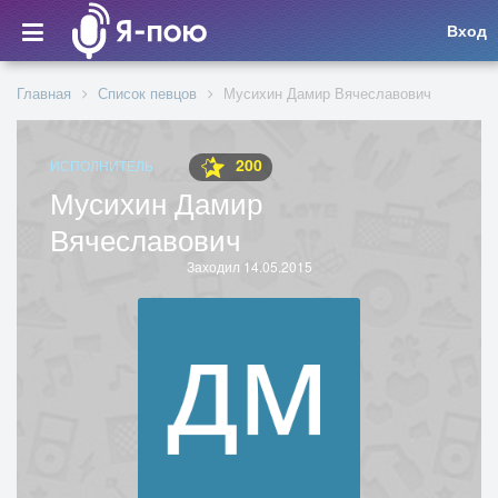
Вход
Главная
Список певцов
Мусихин Дамир Вячеславович
200
ИСПОЛНИТЕЛЬ
Мусихин Дамир
Вячеславович
Заходил 14.05.2015