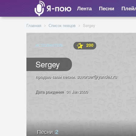
Лента
Песни
Плей
Главная
Список певцов
Sergey
200
ИСПОЛНИТЕЛЬ
Sergey
продаю свои песни. suvorser@yandex.ru
Дата рождения
01 Jan 2000
Песни
2