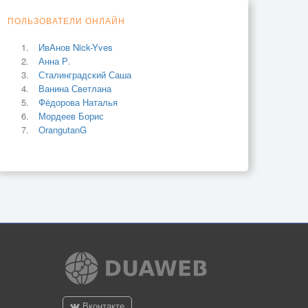
ПОЛЬЗОВАТЕЛИ ОНЛАЙН
ИвАнов Nick-Yves
Анна Р.
Сталинградский Саша
Ванина Светлана
Фёдорова Наталья
Мордеев Борис
OrangutanG
Вконтакте