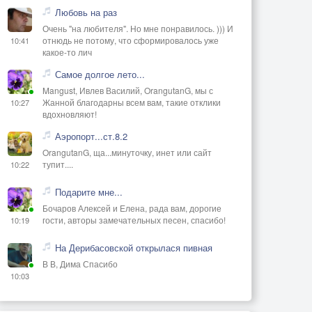
Любовь на раз
Очень "на любителя". Но мне понравилось. ))) И
отнюдь не потому, что сформировалось уже
10:41
какое-то лич
Самое долгое лето...
Mangust, Ивлев Василий, OrangutanG, мы с
Жанной благодарны всем вам, такие отклики
10:27
вдохновляют!
Аэропорт...ст.8.2
OrangutanG, ща...минуточку, инет или сайт
тупит....
10:22
Подарите мне...
Бочаров Алексей и Елена, рада вам, дорогие
гости, авторы замечательных песен, спасибо!
10:19
На Дерибасовской открылася пивная
В В, Дима Спасибо
10:03