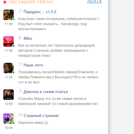
ЛЕНТА
ОБСУЖДАЮТ СЕЙЧАС
Парадокс... ст.5.2
Классная такая потеряшка, соблазнительная! )
Рад был тебя слышать... Как всегда, под
11:09
впечатлением и
Mike
Как за несколько лет произошла деградация
авторов! Сначала, робкие заигрывания с
11:06
генератором /текст
Наше лето
Понравилась песня!Люблю лирику!О вечном ,о
любви.Помните как у Высоцкого?Кто не любил,
11:05
тот и не жил
Девочка в синем платье
Спасибо Маша это та же самая песня в
оригинале никакой тут новой аранжировки нет
10:55
Странный странник
Оценила юмор.)))
10:44