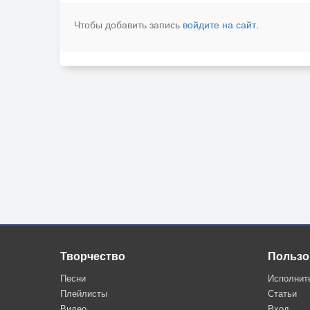
Чтобы добавить запись
войдите на сайт
.
Творчество
Пользо
Песни
Исполнит
Плейлисты
Статьи
Видео
Вход