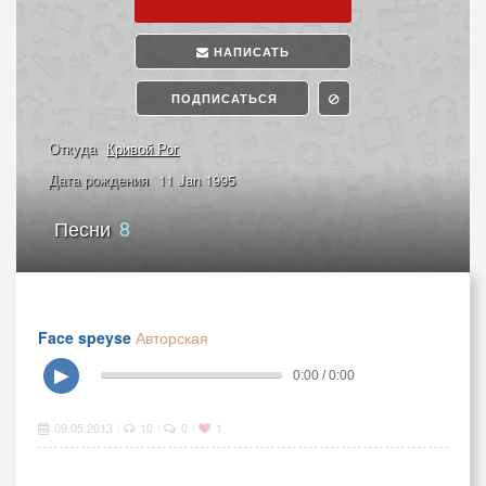
НАПИСАТЬ
ПОДПИСАТЬСЯ
Откуда
Кривой Рог
Дата рождения
11 Jan 1995
Песни
8
Face speyse
Авторская
▶
0:00 / 0:00
09.05.2013
10
0
1
|
|
|