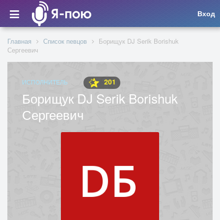
Вход
Главная
Список певцов
Борищук DJ Serik Borishuk
Сергеевич
201
ИСПОЛНИТЕЛЬ
Борищук DJ Serik Borishuk
Сергеевич