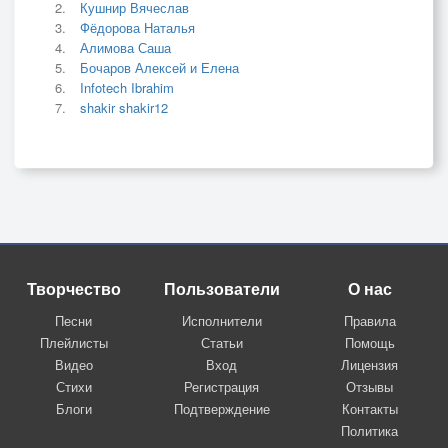
Кушнир Вячеслав
Фёдорова Наталья
Алимова Саша
Бочаров Алексей и Елена
Infotech Ibrahim
shakir shakir12
Творчество
Пользователи
О нас
Песни
Исполнители
Правила
Плейлисты
Статьи
Помощь
Видео
Вход
Лицензия
Стихи
Регистрация
Отзывы
Блоги
Подтверждение
Контакты
Политика