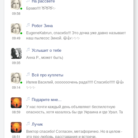
На рассвете
Браво!!!! 👋👋👋✨
09:58
Робот Зина
EugeneKabrun, спасибо!!! Это дочка уже давно называет
наш пылесос Зиной. 😃👍✨✨✨
09:49
Услышит о тебе
Анна Р., может быть)
09:35
Всё про куплеты
Ивлев Василий, ооооооочень рада!!!!!! Спасибо!!!!!! 😃👍
✨✨✨
09:14
Подарите мне...
У нас почти каждый день объявляют беспилотную
опасность, хотя казалось бы где Украина и где Урал. Та
08:59
Лучик
Виктор спасибо! Согласен, метафорично. Но в целом -
это про любовь, расставания и встречи.
08:51