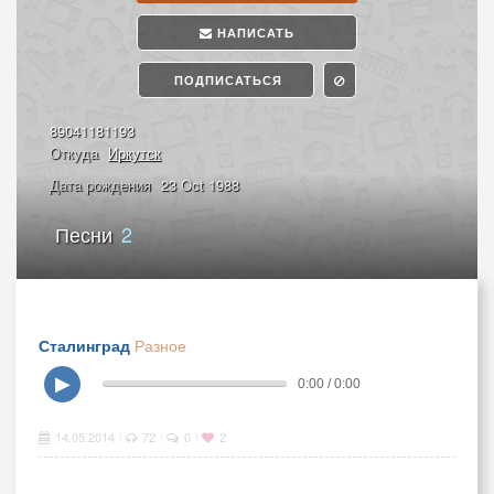
НАПИСАТЬ
ПОДПИСАТЬСЯ
89041181193
Откуда
Иркутск
Дата рождения
23 Oct 1988
Песни
2
Сталинград
Разное
▶
0:00 / 0:00
14.05.2014
72
0
2
|
|
|