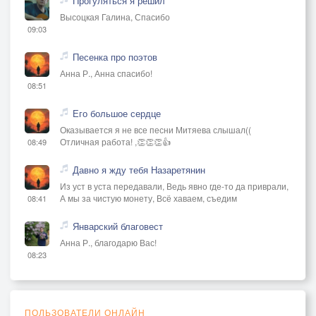
Прогуляться я решил
Высоцкая Галина, Спасибо
09:03
Песенка про поэтов
Анна Р., Анна спасибо!
08:51
Его большое сердце
Оказывается я не все песни Митяева слышал((
Отличная работа! ,👏👏👏👍
08:49
Давно я жду тебя Назаретянин
Из уст в уста передавали, Ведь явно где-то да приврали,
А мы за чистую монету, Всё хаваем, съедим
08:41
Январский благовест
Анна Р., благодарю Вас!
08:23
ПОЛЬЗОВАТЕЛИ ОНЛАЙН