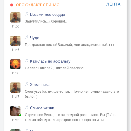
ЛЕНТА
ОБСУЖДАЮТ СЕЙЧАС
Возьми мое сердце
Задуэтились...) Хорошо!..
11:50
Чудо
Прекрасная песня! Василий, мои аплодисменты!..+++
11:46
Катилась по асфальту
Саллас Николай, Николай спасибо!
11:33
Земляника
Qwertysvetka, ну, где-то так... Точно не помню - давно это
было...)
11:17
Смысл жизни.
Стрижаков Виктор , в очередной раз поклон. Вы (Ты) не
только обладатель прекрасного тенора но и оче
11:16