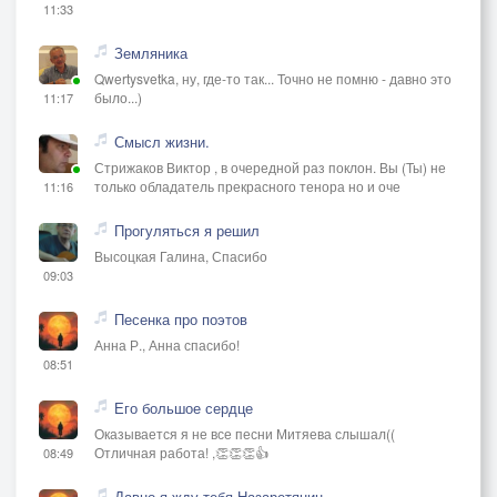
11:33
Земляника
Qwertysvetka, ну, где-то так... Точно не помню - давно это
было...)
11:17
Смысл жизни.
Стрижаков Виктор , в очередной раз поклон. Вы (Ты) не
только обладатель прекрасного тенора но и оче
11:16
Прогуляться я решил
Высоцкая Галина, Спасибо
09:03
Песенка про поэтов
Анна Р., Анна спасибо!
08:51
Его большое сердце
Оказывается я не все песни Митяева слышал((
Отличная работа! ,👏👏👏👍
08:49
Давно я жду тебя Назаретянин