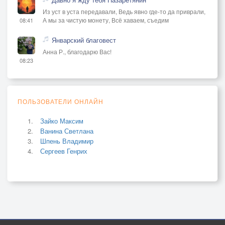
Из уст в уста передавали, Ведь явно где-то да приврали,
А мы за чистую монету, Всё хаваем, съедим
08:41
Январский благовест
Анна Р., благодарю Вас!
08:23
ПОЛЬЗОВАТЕЛИ ОНЛАЙН
Зайко Максим
Ванина Светлана
Шпень Владимир
Сергеев Генрих