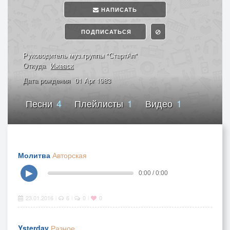
НАПИСАТЬ
ПОДПИСАТЬСЯ
Руководитель муз.группы "СтартАп"
Откуда
Ижевск
Дата рождения
01 Apr 1983
Песни
4
Плейлисты
1
Видео
1
Молитва
Авторская
▶
0:00 / 0:00
23.01.2016
6
0
0
|
|
|
Ysterday
Разное