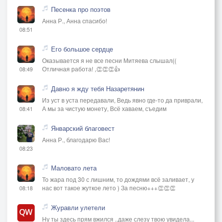
Песенка про поэтов
Анна Р., Анна спасибо!
08:51
Его большое сердце
Оказывается я не все песни Митяева слышал((
Отличная работа! ,👏👏👏👍
08:49
Давно я жду тебя Назаретянин
Из уст в уста передавали, Ведь явно где-то да приврали,
А мы за чистую монету, Всё хаваем, съедим
08:41
Январский благовест
Анна Р., благодарю Вас!
08:23
Маловато лета
То жара под 30 с лишним, то дождями всё заливает, у
нас вот такое жуткое лето ) За песню+++👏👏👏
08:18
Журавли улетели
Ну ты здесь прям вжился ..даже слезу твою увидела...