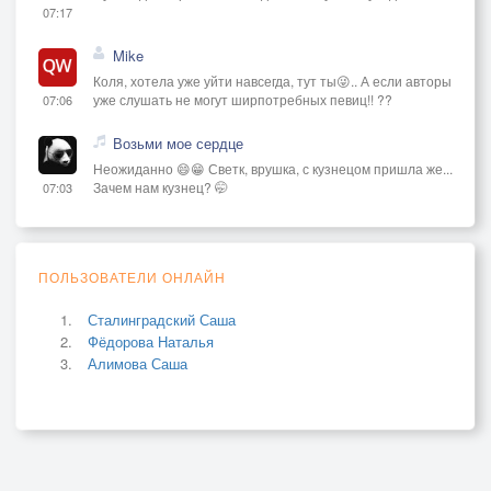
07:17
Mike
Коля, хотела уже уйти навсегда, тут ты😜.. А если авторы
уже слушать не могут ширпотребных певиц!! ??
07:06
Возьми мое сердце
Неожиданно 😄😁 Светк, врушка, с кузнецом пришла же...
Зачем нам кузнец? 🤭
07:03
ПОЛЬЗОВАТЕЛИ ОНЛАЙН
Сталинградский Саша
Фёдорова Наталья
Алимова Саша