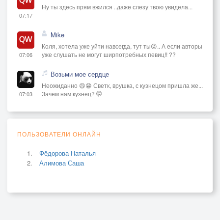
Ну ты здесь прям вжился ..даже слезу твою увидела...
07:17
Mike
Коля, хотела уже уйти навсегда, тут ты😜.. А если авторы
уже слушать не могут ширпотребных певиц!! ??
07:06
Возьми мое сердце
Неожиданно 😄😁 Светк, врушка, с кузнецом пришла же...
Зачем нам кузнец? 🤭
07:03
ПОЛЬЗОВАТЕЛИ ОНЛАЙН
Фёдорова Наталья
Алимова Саша