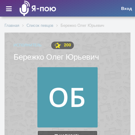
Вход
Главная
Список певцов
Бережко Олег Юрьевич
200
ИСПОЛНИТЕЛЬ
Бережко Олег Юрьевич