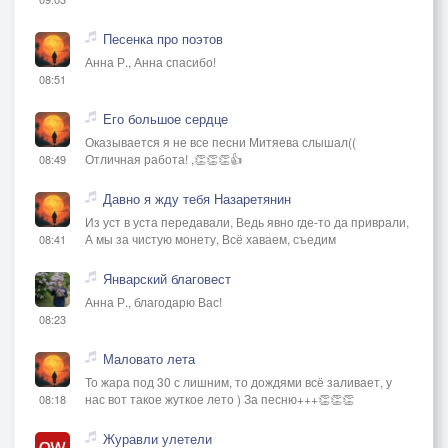
Песенка про поэтов
Анна Р., Анна спасибо!
08:51
Его большое сердце
Оказывается я не все песни Митяева слышал((
Отличная работа! ,👏👏👏👍
08:49
Давно я жду тебя Назаретянин
Из уст в уста передавали, Ведь явно где-то да приврали,
А мы за чистую монету, Всё хаваем, съедим
08:41
Январский благовест
Анна Р., благодарю Вас!
08:23
Маловато лета
То жара под 30 с лишним, то дождями всё заливает, у
нас вот такое жуткое лето ) За песню+++👏👏👏
08:18
Журавли улетели