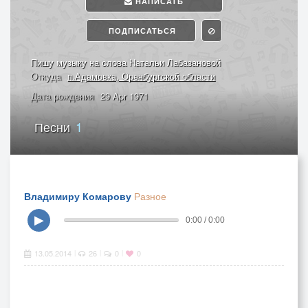
НАПИСАТЬ
ПОДПИСАТЬСЯ
Пишу музыку на слова Натальи Лабазановой
Откуда
п.Адамовка, Оренбургской области
Дата рождения
29 Apr 1971
Песни
1
Владимиру Комарову
Разное
▶
0:00 / 0:00
13.05.2014
26
0
0
|
|
|