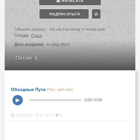
НАПИСАТЬ
ПОДПИСАТЬСЯ
Обожаю музыку , так же сам пишу и читаю рэп
Откуда
Курск
Дата рождения
14 May 2014
Песни
1
Обходные Пути
Рэп, хип-хоп
▶
0:00 / 0:00
12.05.2014
9
0
0
|
|
|