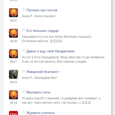
Песенка про поэтов
Анна Р., Анна спасибо!
08:51
Его большое сердце
Оказывается я не все песни Митяева слышал((
Отличная работа! ,👏👏👏👍
08:49
Давно я жду тебя Назаретянин
Из уст в уста передавали, Ведь явно где-то да приврали,
А мы за чистую монету, Всё хаваем, съедим
08:41
Январский благовест
Анна Р., благодарю Вас!
08:23
Маловато лета
То жара под 30 с лишним, то дождями всё заливает, у
нас вот такое жуткое лето ) За песню+++👏👏👏
08:18
Журавли улетели