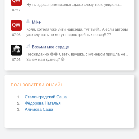
Ну ты здесь прям вжился ..даже слезу твою увидела...
07:17
Mike
Коля, хотела уже уйти навсегда, тут ты😜.. А если авторы
уже слушать не могут ширпотребных певиц!! ??
07:06
Возьми мое сердце
Неожиданно 😄😁 Светк, врушка, с кузнецом пришла же...
Зачем нам кузнец? 🤭
07:03
ПОЛЬЗОВАТЕЛИ ОНЛАЙН
Сталинградский Саша
Фёдорова Наталья
Алимова Саша