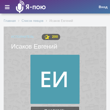
Вход
Главная
Список певцов
Исаков Евгений
200
ИСПОЛНИТЕЛЬ
Исаков Евгений