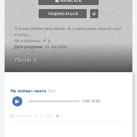
НАПИСАТЬ
ПОДПИСАТЬСЯ
Я очень люблю петь песни, но у меня очень плохой слух
и голос..
Но я пытаюсь :-Р ))
Дата рождения
01 Jan 2000
Песни
1
Не поймет никто
Поп
▶
0:00 / 0:00
06.05.2014
29
2
0
|
|
|