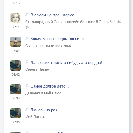
08:15
В самом центре шторма
Сталинградский Саша, спасибо большое!!! Спасибо!!! 🤗
👍✨
08:11
Каким меня ты ядом напоила
С удовольствием послушал +
07:04
Да возьмите же кто-нибудь это сердце!
Серёга Привет+
06:42
Самое долгое лето...
Девчонкам Мой Плюс+
06:38
Любовь на раз
Мой Плюс+
06:35