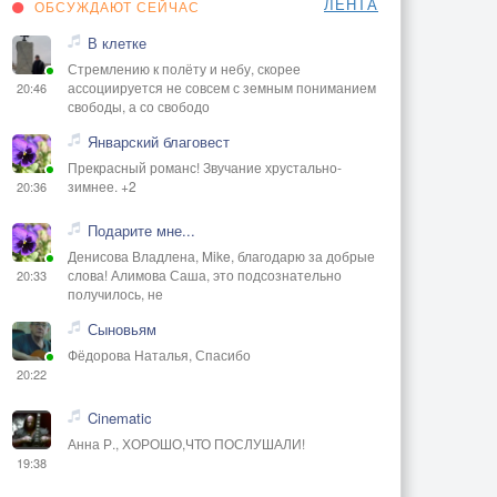
ЛЕНТА
ОБСУЖДАЮТ СЕЙЧАС
В клетке
Стремлению к полёту и небу, скорее
ассоциируется не совсем с земным пониманием
20:46
свободы, а со свободо
Январский благовест
Прекрасный романс! Звучание хрустально-
зимнее. +2
20:36
Подарите мне...
Денисова Владлена, Mike, благодарю за добрые
слова! Алимова Саша, это подсознательно
20:33
получилось, не
Сыновьям
Фёдорова Наталья, Спасибо
20:22
Cinematic
Анна Р., ХОРОШО,ЧТО ПОСЛУШАЛИ!
19:38