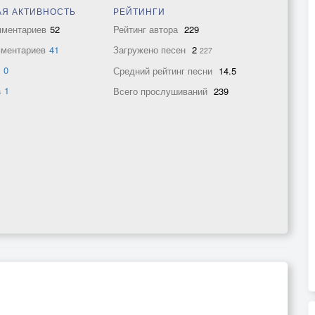
Я АКТИВНОСТЬ
РЕЙТИНГИ
мментариев
52
Рейтинг автора
229
мментариев
41
Загружено песен
2
227
в
0
Средний рейтинг песни
14.5
а
1
Всего прослушиваний
239