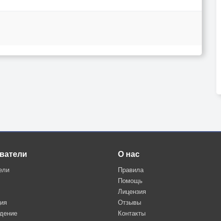
ватели
О нас
ели
Правила
Помощь
Лицензия
ция
Отзывы
дение
Контакты