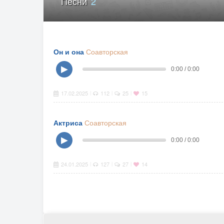
Песни
2
Он и она
Соавторская
▶
0:00 / 0:00
17.02.2025
112
25
15
|
|
|
Актриса
Соавторская
▶
0:00 / 0:00
24.01.2025
127
27
14
|
|
|