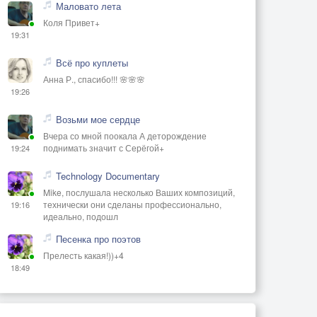
Маловато лета
Коля Привет+
19:31
Всё про куплеты
Анна Р., спасибо!!! 🌸🌸🌸
19:26
Возьми мое сердце
Вчера со мной поокала А деторождение
поднимать значит с Серёгой+
19:24
Technology Documentary
Mike, послушала несколько Ваших композиций,
технически они сделаны профессионально,
19:16
идеально, подошл
Песенка про поэтов
Прелесть какая!))+4
18:49