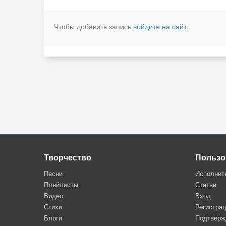
Чтобы добавить запись
войдите на сайт
.
Творчество
Пользо
Песни
Исполнит
Плейлисты
Статьи
Видео
Вход
Стихи
Регистра
Блоги
Подтверж