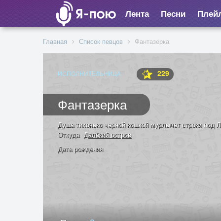
Лента
Песни
Плей
Главная
Список певцов
Фантазерка
229
ИСПОЛНИТЕЛЬНИЦА
Фантазерка
Душа тихонько черной кошкой мурлычет строки под 
Откуда
Далёкий остров
Дата рождения