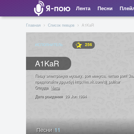
Лента
Песни
Плей
Главная
Список певцов
A1KaR
256
ИСПОЛНИТЕЛЬ
A1KaR
Пишу электроную музыку, рэп минуса, читаю рэп! Зах
предлогайте дружбу) http://m.vk.com/dj_polikar
Откуда
Чита
Дата рождения
29 Jun 1994
Песни
11