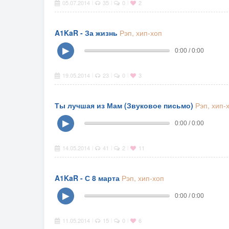
05.07.2014
35
0
2
|
|
|
A1KaR - За жизнь
Рэп, хип-хоп
▶
0:00 / 0:00
19.05.2014
23
0
3
|
|
|
Ты лучшая из Мам (Звуковое письмо)
Рэп, хип-
▶
0:00 / 0:00
14.05.2014
41
2
11
|
|
|
A1KaR - С 8 марта
Рэп, хип-хоп
▶
0:00 / 0:00
11.05.2014
15
0
6
|
|
|