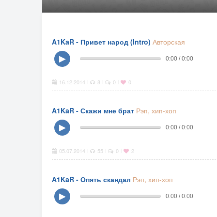
A1KaR - Привет народ (Intro)
Авторская
▶
0:00 / 0:00
16.12.2014
8
0
0
|
|
|
A1KaR - Скажи мне брат
Рэп, хип-хоп
▶
0:00 / 0:00
05.07.2014
55
0
2
|
|
|
A1KaR - Опять скандал
Рэп, хип-хоп
▶
0:00 / 0:00