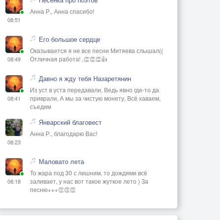
Анна Р., Анна спасибо!
08:51
Его большое сердце
Оказывается я не все песни Митяева слышал((
Отличная работа! ,👏👏👏👍
08:49
Давно я жду тебя Назаретянин
Из уст в уста передавали, Ведь явно где-то да
приврали, А мы за чистую монету, Всё хаваем,
08:41
съедим
Январский благовест
Анна Р., благодарю Вас!
08:23
Маловато лета
То жара под 30 с лишним, то дождями всё
заливает, у нас вот такое жуткое лето ) За
08:18
песню+++👏👏👏