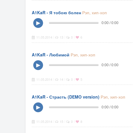
A1KaR - Я тобою болен
Рэп, хип-хоп
▶
0:00 / 0:00
11.05.2014
13
0
6
|
|
|
A1KaR - Любимой
Рэп, хип-хоп
▶
0:00 / 0:00
11.05.2014
14
0
5
|
|
|
A1KaR - Страсть (DEMO version)
Рэп, хип-хоп
▶
0:00 / 0:00
11.05.2014
15
0
8
|
|
|