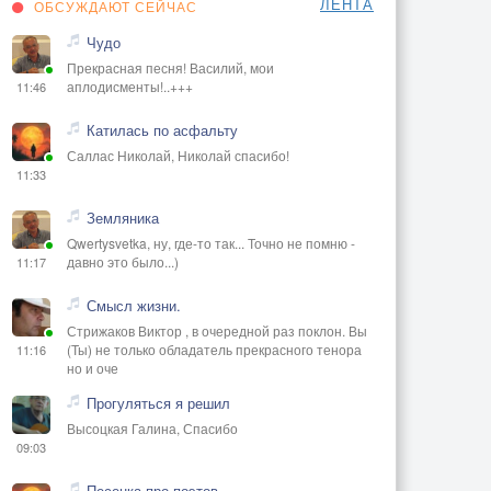
ЛЕНТА
ОБСУЖДАЮТ СЕЙЧАС
Чудо
Прекрасная песня! Василий, мои
аплодисменты!..+++
11:46
Катилась по асфальту
Саллас Николай, Николай спасибо!
11:33
Земляника
Qwertysvetka, ну, где-то так... Точно не помню -
давно это было...)
11:17
Смысл жизни.
Стрижаков Виктор , в очередной раз поклон. Вы
(Ты) не только обладатель прекрасного тенора
11:16
но и оче
Прогуляться я решил
Высоцкая Галина, Спасибо
09:03
Песенка про поэтов