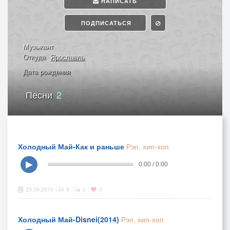
НАПИСАТЬ
ПОДПИСАТЬСЯ
Музыкант
Откуда
Ярославль
Дата рождения
Песни
2
Холодный Май-Как и раньше
Рэп, хип-хоп
▶
0:00 / 0:00
23.04.2014
8
0
0
|
|
|
Холодный Май-Disnei(2014)
Рэп, хип-хоп