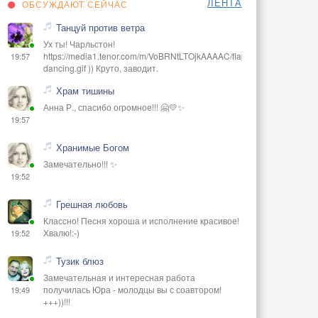
ЛЕНТА
ОБСУЖДАЮТ СЕЙЧАС
Танцуй против ветра
Ух ты! Чарльстон!
https://media1.tenor.com/m/VoBRNtLTOjkAAAAC/flapper-
19:57
dancing.gif )) Круто, заводит.
Храм тишины
Анна Р., спасибо огромное!!! 🤗💛✨
19:57
Хранимые Богом
Замечательно!!! ✨
19:52
Грешная любовь
Классно! Песня хороша и исполнение красивое!
Хвалю!:-)
19:52
Тузик блюз
Замечательная и интересная работа
получилась Юра - молодцы вы с соавтором!
19:49
+++))!!!