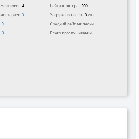
мментариев
4
Рейтинг автора
200
мментариев
0
Загружено песен
0
200
в
0
Средний рейтинг песни
а
0
Всего прослушиваний