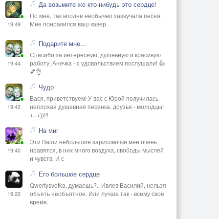
Да возьмите же кто-нибудь это сердце!
По мне, так вполне необычно зазвучала песня.
Мне понравился ваш кавер.
19:49
Подарите мне...
Спасибо за интересную, душевную и красивую
работу, Анечка - с удовольствием послушали! 👍
19:44
💕👌
Чудо
Вася, приветствуем! У вас с Юрой получилась
неплохая душевная песенка, друзья - молодцы!
19:42
+++))!!!
На миг
Эти Ваши небольшие зарисовочки мне очень
нравятся, в них много воздуха, свободы мыслей
19:40
и чувств. И с
Его большое сердце
Qwertysvetka, думаешь?.. Ивлев Василий, нельзя
объять необъятное. Или лучше так - всему своё
19:22
время.