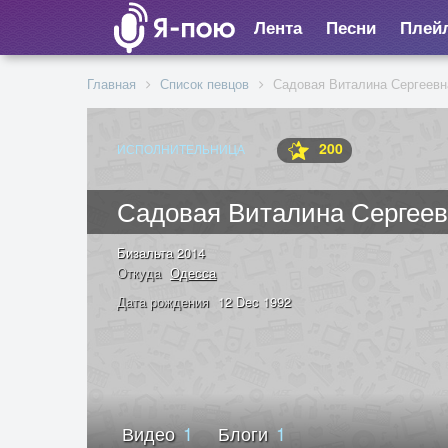
Лента
Песни
Плей
Главная
Список певцов
Садовая Виталина Сергеевн
200
ИСПОЛНИТЕЛЬНИЦА
Садовая Виталина Сергее
Бизальта 2014
Откуда
Одесса
Дата рождения
12 Dec 1992
Видео
1
Блоги
1