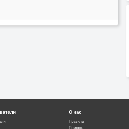
ватели
О нас
ели
Правила
Помощь