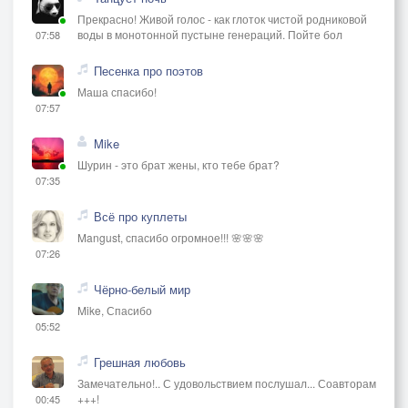
Прекрасно! Живой голос - как глоток чистой родниковой
воды в монотонной пустыне генераций. Пойте бол
07:58
Песенка про поэтов
Маша спасибо!
07:57
Mike
Шурин - это брат жены, кто тебе брат?
07:35
Всё про куплеты
Mangust, спасибо огромное!!! 🌸🌸🌸
07:26
Чёрно-белый мир
Mike, Спасибо
05:52
Грешная любовь
Замечательно!.. С удовольствием послушал... Соавторам
+++!
00:45