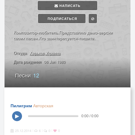
НАПИСАТЬ
ПОДПИСАТЬСЯ
Композитор-любитель.Представляю демо-версии
своих песен.Кто заинтересуется-пишите.
Откуда
Харьков,Украина
Дата рождения
06 Jan 1980
Песни
12
Пилигрим
Авторская
▶
0:00 / 0:00
25.12.2014
6
0
0
|
|
|