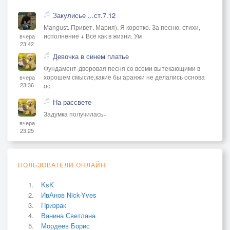
Закулисье ...ст.7.12
Mangust. Привет, Мария). Я коротко. За песню, стихи,
исполнение + Всё как в жизни. Ум
вчера
23:42
Девочка в синем платье
Фундамент-дворовая песня со всеми вытекающими в
хорошем смысле,какие бы аранжи не делались основа
вчера
23:36
ос
На рассвете
Задумка получилась+
вчера
23:25
ПОЛЬЗОВАТЕЛИ ОНЛАЙН
KsK
ИвАнов Nick-Yves
Призрак
Ванина Светлана
Мордеев Борис